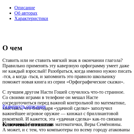
Описание
Об авторах
Характеристики
О чем
Ставить или не ставить мягкий знак в окончании глагола?
Правильно применять эту каверзную орфограмму умеет даже
не каждый взрослый! Разобраться, когда именно нужно писать
-тся, а когда -ться, и запомнить это правило школьнику
поможет новая книга из серии «Орфографические сказки».
С лучшим другом Насти Гошей случилось что-то странное.
Со своими играми в телефоне он мешал Насте
сосредоточиться перед важной контрольной по математике,
Развернуть описание
хвастаясь, что благодаря «удачной сделке» заполучил
важнейшее игровое оружие — кинжал с бриллиантовой
рукояткой. И кажется, эта «удачная сделка» как-то связана
Ключевые понятия
с внезапной болезнью их математички, Веры Семёновны.
А может, и с тем, что компьютеры по всему городу атакованы