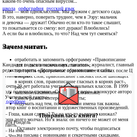
каким-то очень опасным вирусом...
школа
орфография
русский язык
Гоша — мой одноклассник. Мы дружим с детского сада.
В это, наверно, поверить труднее, чем в Эзру: мальчик
и девочка — дружат! Обычно если кто-то такое слышит,
то покатывается со смеху: вот дураки! Влюбились!
А если бы и влюбились, то что? Над чем тут смеяться?
Зачем читать
Марина Аромштам
отработать и запомнить орфограмму «Правописание
Кандидат педагогических наук, писатель, журналист, главный
-тся и -ться в окончаниях глаголов»;
редактор газеты «Дошкольное образование» и сайта
повторить орфограммы: правописание гласных после Ц
«Папмамбук».
в корнях слов, правописание гласных после шипящих
в корнях слов, правописание гласных в корнях раст-,
Почти 20 лет работала учителем начальных классов. В 1999
рос-;
году получила премию «Серебряное перо» в конкурсе авторов
запомнить написание слов-исключений;
«Учительской газеты».
узнать разные интересные факты;
Подробнее
подумать над тем, почему наши имена так важны.
Автор книг о воспитании и художественных произведений.
— Гоша, какая сделка? Ты на что-то выменял кинжал?
Понравилась книга?
Гоша долго молчал. Но я знала: он ничего не может от меня
Катя Рондель
утаить.
Оставьте электронную почту, чтобы подписаться
— На имя.
на письма с новинками и секретными скидками.
— Что?..