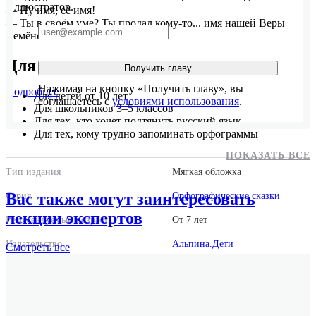
Иллюстратор.
— Ну имя, её имя!
— Ты в своём уме? Ты продал кому-то... имя нашей Веры
Семёновны?
Для кого
Получить главу
Нажимая на кнопку «Получить главу», вы
Подробнее
Для детей от 10 лет
соглашаетесь с
условиями использования
.
Для школьников 3–5 классов
Для тех, кто хочет подтянуть русский язык
Для тех, кому трудно запоминать орфограммы
ПОКАЗАТЬ ВСЕ
Тип издания
Мягкая обложка
Вас также могут заинтересовать
Серия
Орфографические сказки
лекции экспертов
Рекомендуемый возраст
От 7 лет
Издательство
Альпина.Дети
Смотреть
все
ISBN
978-5-0063-0086-6
Количество страниц
72
Год выпуска
2026