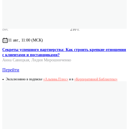
Формат
84x108/16
Размер
200x260x10
Вес
210 г.
11 авг., 11:00 (МСК)
Секреты успешного партнерства: Как строить крепкие отношения
с клиентами и поставщиками?
Анна Савицкая
,
Лидия Мирошниченко
Перейти
Эксклюзивно в подписке
«Альпина.Плюс»
и в
«Корпоративной Библиотеке»