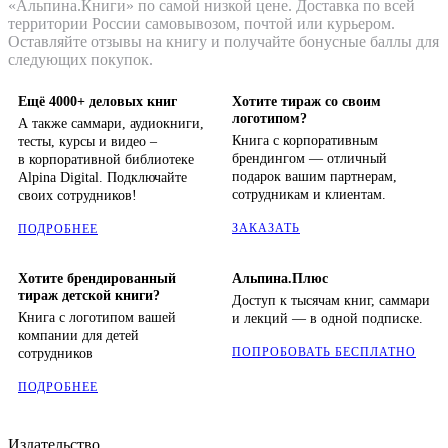
«Альпина.Книги» по самой низкой цене. Доставка по всей
территории России самовывозом, почтой или курьером.
Оставляйте отзывы на книгу и получайте бонусные баллы для
следующих покупок.
Ещё 4000+ деловых книг
Хотите тираж со своим
логотипом?
А также саммари, аудиокниги,
Книга с корпоративным
тесты, курсы и видео –
брендингом — отличный
в корпоративной библиотеке
подарок вашим партнерам,
Alpina Digital. Подключайте
сотрудникам и клиентам.
своих сотрудников!
ЗАКАЗАТЬ
ПОДРОБНЕЕ
Хотите брендированный
Альпина.Плюс
тираж детской книги?
Доступ к тысячам книг, саммари
Книга с логотипом вашей
и лекций — в одной подписке.
компании для детей
ПОПРОБОВАТЬ БЕСПЛАТНО
сотрудников
ПОДРОБНЕЕ
Издательство