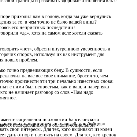
ть свои границы и развивать здоровые отношения как с
споре приходил вам в голову, когда вы уже вернулись
ения за то, в чем точно не было вашей вины?
боясь его неприятных последствий?
говорили «да», хотя на самом деле хотели сказать
я говорить «нет», обрести внутреннюю уверенность и
горячих споров, используя их как инструмент для
ния новых проблем.
лько точно предвещающих беду. В сущности, если
реключил на вас все свое внимание, бросил то, чем
таточно произнести эти три печально известных слова:
пыт с ними был непростым, как и ваш, и наверняка
икто не начинает разговор со слов «Нам надо
риятное.
ртаменте социальной психологии Барселонского
ксирующих и чувствительных людей, «не бойцов»
мается исследованиями в области социальной
ивать свои интересы. Для тех, кого выбивают из колеи
ет дать отпор и настоять на своем. Для тех, кто крепок