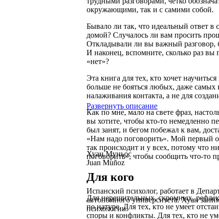
трудными разговорами, четко обознача
окружающими, так и с самими собой.
Бывало ли так, что идеальный ответ в 
домой? Случалось ли вам просить прощ
Откладывали ли вы важный разговор, 
И наконец, вспомните, сколько раз вы 
«нет»?
Эта книга для тех, кто хочет научитьс
больше не бояться любых, даже самых 
налаживания контакта, а не для созда
Развернуть описание
Как по мне, мало на свете фраз, насто
вы хотите, чтобы кто-то немедленно пе
был занят, и бегом побежал к вам, дос
«Нам надо поговорить». Мой первый о
так происходит и у всех, потому что н
Хуан Муньос
поговорить», чтобы сообщить что-то п
Juan Muñoz
Для кого
Испанский психолог, работает в Депа
Для нерешительных, скромных, рефле
автономного университета. Хуан зани
по натуре. Для тех, кто не умеет отста
психологии.
споры и конфликты. Для тех, кто не уме