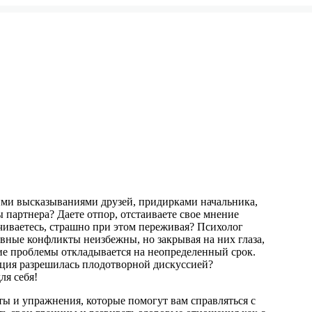
кими высказываниями друзей, придирками начальника,
партнера? Даете отпор, отстаиваете свое мнение
чиваетесь, страшно при этом переживая? Психолог
вные конфликты неизбежны, но закрывая на них глаза,
е проблемы откладывается на неопределенный срок.
ация разрешилась плодотворной дискуссией?
ля себя!
ты и упражнения, которые помогут вам справляться с