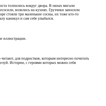
оста толпились вокруг двора. В окнах мигали
сосили, возились на кухнях. Грузчики заносили
оре стояли три маленькие сосны, их тоже кто-то
алу каникул и сам себе улыбался.
ие иллюстрации.
о читают, для подростков, которым интересно почитать
елуй. Истории, с героями которых можно себя