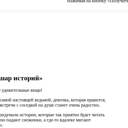
Нажимая на кнопку «Получить 
шар историй»
е удивительные вещи!
самой настоящей ведьмой, девочка, которая нравится,
 встречи с соседкой на душе станет очень радостно.
идумали истории, которые так приятно будет читать
ихо падают снежинки, а где-то вдалеке мигают
и.