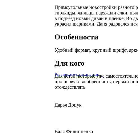
Прямоугольные новостройки разного р
гирлянды, жильцы наряжали ёлки, пыле
в подъезд новый диван в плёнке. Во дв
украсил шариками. Даня радовался нач
Особенности
Удобный формат, крупный шрифт, ярк
Для кого
Развернуть описание
Для детей, которые уже самостоятельн
про первую влюбленность, первый поц
отождествлять.
Дарья Доцук
Валя Филиппенко