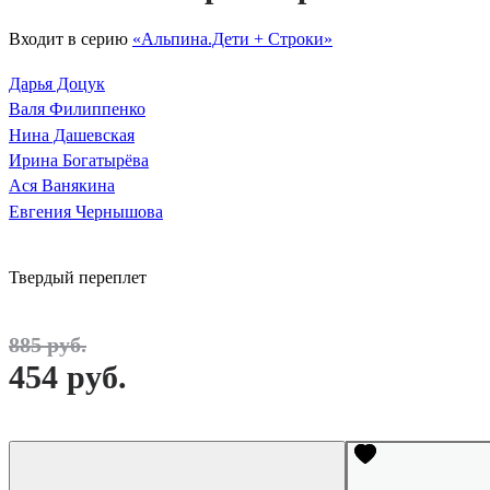
Входит в серию
«Альпина.Дети + Строки»
Дарья Доцук
Валя Филиппенко
Нина Дашевская
Ирина Богатырёва
Ася Ванякина
Евгения Чернышова
Твердый переплет
885 руб.
454 руб.