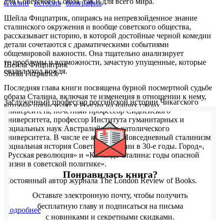
для Советского Союза, так и для всего мира.
Сталин
история
биография
Шейла Фицпатрик, опираясь на непревзойденное знание
сталинского окружения и вообще советского общества,
рассказывает историю, в которой достойные черной комедии
детали сочетаются с драматическими событиями
общемировой важности. Она тщательно анализирует
те проблемы и возможности, зачастую упущенные, которые
Шейла Фицпатрик
создал уход вождя.
Sheila Fitzpatrick
Последняя глава книги посвящена бурной посмертной судьбе
образа Сталина, включая те изменения в отношении к нему,
Заслуженный профессор российской истории Чикагского
которые происходят в России на наших глазах.
университета, почетный профессор Сиднейского
университета, профессор Института гуманитарных и
социальных наук Австралийского католического
университета. В числе ее книг — «Повседневный сталинизм:
социальная история Советской России в 30‑е годы. Город»,
«Русская революция» и «Команда Сталина: годы опасной
жизни в советской политике».
Понравилась книга?
Постоянный автор журнала The London Review of Books.
Оставьте электронную почту, чтобы получить
бесплатную главу и подписаться на письма
Подробнее
с новинками и секретными скидками.