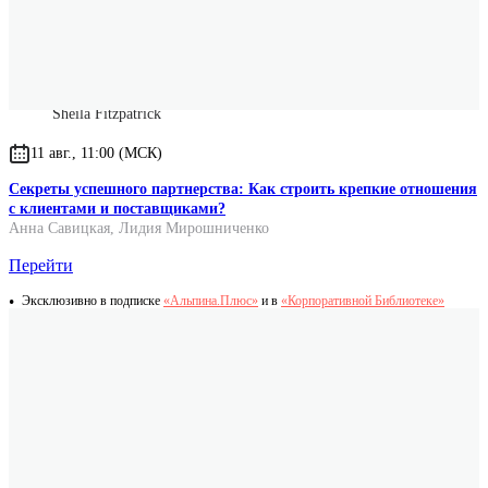
Оригинальное название
The Death of Stalin
Оригинальное имя автора
Sheila Fitzpatrick
11 авг., 11:00 (МСК)
Секреты успешного партнерства: Как строить крепкие отношения
с клиентами и поставщиками?
Анна Савицкая
,
Лидия Мирошниченко
Перейти
Эксклюзивно в подписке
«Альпина.Плюс»
и в
«Корпоративной Библиотеке»