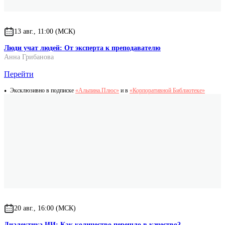
13 авг., 11:00 (МСК)
Люди учат людей: От эксперта к преподавателю
Анна Грибанова
Перейти
Эксклюзивно в подписке
«Альпина.Плюс»
и в
«Корпоративной Библиотеке»
20 авг., 16:00 (МСК)
Диалектика ИИ: Как количество перешло в качество?