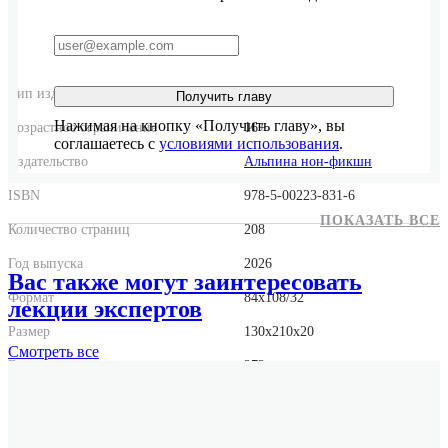
Тип издания
Твердый переплет
Получить главу
Нажимая на кнопку «Получить главу», вы
Возрастное ограничение
16+
соглашаетесь с
условиями использования
.
Издательство
Альпина нон-фикшн
ISBN
978-5-00223-831-6
ПОКАЗАТЬ ВСЕ
Количество страниц
208
Год выпуска
2026
Вас также могут заинтересовать
Формат
84x108/32
лекции экспертов
Размер
130x210x20
Смотреть
все
Вес
272 г.
Переводчик
Галина Бородина