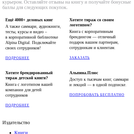
курьером. Оставляйте отзывы на книгу и получайте бонусные
баллы для следующих покупок.
Ещё 4000+ деловых книг
Хотите тираж со своим
логотипом?
А также саммари, аудиокниги,
Книга с корпоративным
тесты, курсы и видео –
брендингом — отличный
в корпоративной библиотеке
подарок вашим партнерам,
Alpina Digital. Подключайте
сотрудникам и клиентам.
своих сотрудников!
ЗАКАЗАТЬ
ПОДРОБНЕЕ
Хотите брендированный
Альпина.Плюс
тираж детской книги?
Доступ к тысячам книг, саммари
Книга с логотипом вашей
и лекций — в одной подписке.
компании для детей
ПОПРОБОВАТЬ БЕСПЛАТНО
сотрудников
ПОДРОБНЕЕ
Издательство
Книги