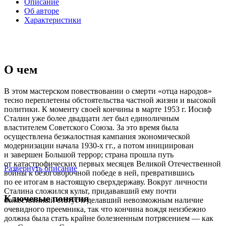
Описание
Об авторе
Характеристики
О чем
В этом мастерском повествовании о смерти «отца народов»
тесно переплетены обстоятельства частной жизни и высокой
политики. К моменту своей кончины в марте 1953 г. Иосиф
Сталин уже более двадцати лет был единоличным
властителем Советского Союза. За это время была
осуществлена безжалостная кампания экономической
модернизации начала 1930‑х гг., а потом инициирован
и завершен Большой террор; страна прошла путь
от катастрофических первых месяцев Великой Отечественной
Развернуть описание
войны к безоговорочной победе в ней, превратившись
по ее итогам в настоящую сверхдержаву. Вокруг личности
Сталина сложился культ, придававший ему почти
Ключевые понятия
божественный статус и делавший невозможным наличие
очевидного преемника, так что кончина вождя неизбежно
должна была стать крайне болезненным потрясением — как