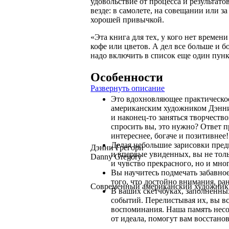
удовольствие от процесса и результато
везде: в самолете, на совещании или з
хорошей привычкой.
«Эта книга для тех, у кого нет времени
кофе или цветов. А дел все больше и 
надо включить в список еще один пунк
Особенности
Развернуть описание
Это вдохновляющее практическое
американским художником Дэнни 
и наконец-то заняться творчеств
спросить вы, это нужно? Ответ п
интереснее, богаче и позитивнее!
Делая небольшие зарисовки пред
Дэнни Грегори
и впервые увиденных, вы не толь
Danny Gregory
и чувство прекрасного, но и мног
Вы научитесь подмечать забавное
того, что достойно внимания, ра
Современный американский художник 
В ваших скетчбуках, заполненны
событий. Перелистывая их, вы вс
воспоминания. Наша память несо
от идеала, помогут вам восстано