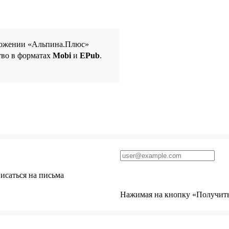
иложении «Альпина.Плюс»
тво в форматах
Mobi
и
EPub
.
исаться на письма
Нажимая на кнопку «Получить 