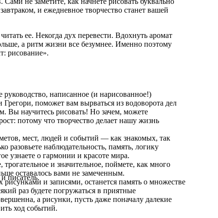
в. Сами не заметите, как начнете рисовать буквально
а завтраком, и ежедневное творчество станет вашей
 читать ее. Некогда дух перевести. Вдохнуть аромат
больше, а ритм жизни все безумнее. Именно поэтому
т: рисование».
 руководство, написанное (и нарисованное!)
Грегори, поможет вам вырваться из водоворота дел
ом. Вы научитесь рисовать! Но зачем, можете
рост: потому что творчество делает нашу жизнь
метов, мест, людей и событий — как знакомых, так
ко разовьете наблюдательность, память, логику
ое узнаете о гармонии и красоте мира.
, трогательное и значительное, поймете, как много
ньше оставалось вами не замеченным.
и писатель.
х рисунками и записями, останется память о множестве
який раз будете погружаться в приятные
вершенна, а рисунки, пусть даже поначалу далекие
вить ход событий.