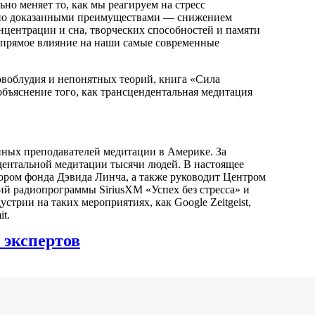
но меняет то, как мы реагируем на стресс
чно доказанными преимуществами — снижением
нцентрации и сна, творческих способностей и памяти
ет прямое влияние на наши самые современные
овоблудия и непонятных теорий, книга «Сила
объяснение того, как трансцендентальная медитация
ных преподавателей медитации в Америке. За
ндентальной медитации тысячи людей. В настоящее
тором фонда Дэвида Линча, а также руководит Центром
ий радиопрограммы SiriusXM «Успех без стресса» и
стрии на таких мероприятиях, как Google Zeitgeist,
it.
 экспертов