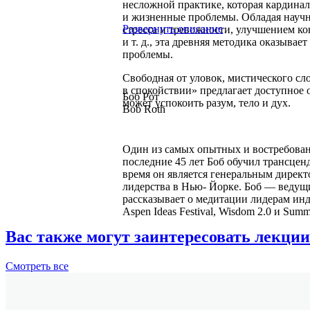
несложной практике, которая кардиналь
и жизненные проблемы. Обладая нау
Развернуть описание
стресса и тревожности, улучшением ко
и т. д., эта древняя методика оказыва
проблемы.
Свободная от уловок, мистического сл
в спокойствии» предлагает доступное 
Боб Рот
может успокоить разум, тело и дух.
Bob Roth
Один из самых опытных и востребован
последние 45 лет Боб обучил трансце
время он является генеральным дирек
лидерства в Нью- Йорке. Боб — ведущ
рассказывает о медитации лидерам инду
Aspen Ideas Festival, Wisdom 2.0 и Summ
Вас также могут заинтересовать лекции
Смотреть
все
Подробнее