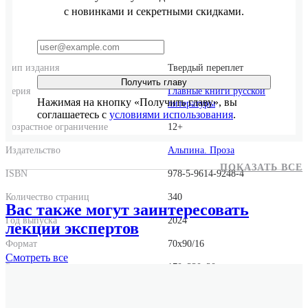
с новинками и секретными скидками.
Тип издания
Твердый переплет
Получить главу
Серия
Главные книги русской
Нажимая на кнопку «Получить главу», вы
литературы
соглашаетесь с
условиями использования
.
Возрастное ограничение
12+
Издательство
Альпина. Проза
ПОКАЗАТЬ ВСЕ
ISBN
978-5-9614-9248-4
Количество страниц
340
Вас также могут заинтересовать
Год выпуска
2024
лекции экспертов
Формат
70x90/16
Смотреть
все
Размер
170x220x20
Вес
588 г.