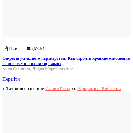
11 авг., 11:00 (МСК)
Секреты успешного партнерства: Как строить крепкие отношения
с клиентами и поставщиками?
Анна Савицкая
,
Лидия Мирошниченко
Перейти
Эксклюзивно в подписке
«Альпина.Плюс»
и в
«Корпоративной Библиотеке»