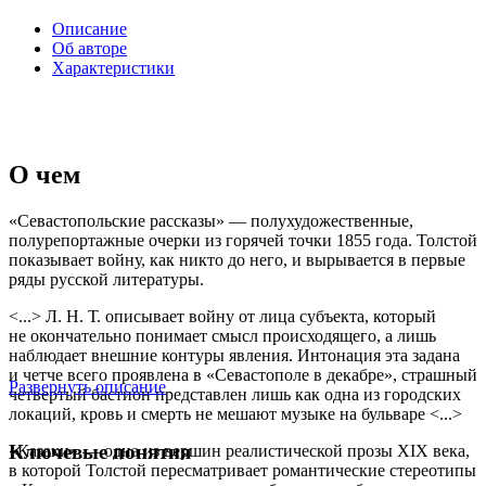
Описание
Об авторе
Характеристики
О чем
«Севастопольские рассказы» — полухудожественные,
полурепортажные очерки из горячей точки 1855 года. Толстой
показывает войну, как никто до него, и вырывается в первые
ряды русской литературы.
<...> Л. Н. Т. описывает войну от лица субъекта, который
не окончательно понимает смысл происходящего, а лишь
наблюдает внешние контуры явления. Интонация эта задана
и четче всего проявлена в «Севастополе в декабре», страшный
Развернуть описание
четвертый бастион представлен лишь как одна из городских
локаций, кровь и смерть не мешают музыке на бульваре <...>
Ключевые понятия
«Казаки» — одна из вершин реалистической прозы XIX века,
в которой Толстой пересматривает романтические стереотипы