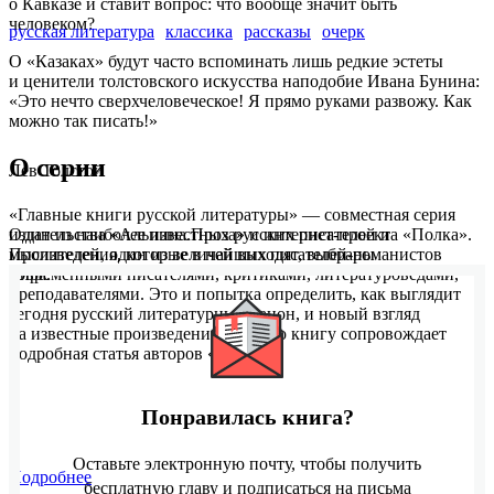
о Кавказе и ставит вопрос: что вообще значит быть
человеком?
русская литература
классика
рассказы
очерк
О «Казаках» будут часто вспоминать лишь редкие эстеты
и ценители толстовского искусства наподобие Ивана Бунина:
«Это нечто сверхчеловеческое! Я прямо руками развожу. Как
можно так писать!»
О серии
Лев Толстой
«Главные книги русской литературы» — совместная серия
издательства «Альпина.Проза» и интернет-проекта «Полка».
Один из наиболее известных русских писателей и
Произведения, которые в ней выходят, выбраны
мыслителей, один из величайших писателей-романистов
современными писателями, критиками, литературоведами,
мира.
преподавателями. Это и попытка определить, как выглядит
сегодня русский литературный канон, и новый взгляд
на известные произведения: каждую книгу сопровождает
подробная статья авторов «Полки».
Понравилась книга?
Оставьте электронную почту, чтобы получить
Подробнее
бесплатную главу и подписаться на письма