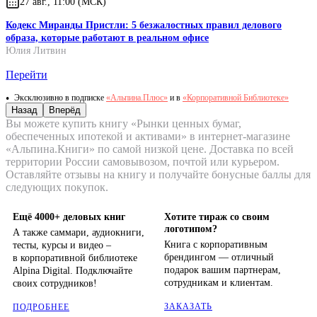
27 авг., 11:00 (МСК)
Кодекс Миранды Пристли: 5 безжалостных правил делового
образа, которые работают в реальном офисе
Юлия Литвин
Перейти
Эксклюзивно в подписке
«Альпина.Плюс»
и в
«Корпоративной Библиотеке»
Назад
Вперёд
Вы можете купить книгу «Рынки ценных бумаг,
обеспеченных ипотекой и активами» в интернет-магазине
«Альпина.Книги» по самой низкой цене. Доставка по всей
территории России самовывозом, почтой или курьером.
Оставляйте отзывы на книгу и получайте бонусные баллы для
следующих покупок.
Ещё 4000+ деловых книг
Хотите тираж со своим
логотипом?
А также саммари, аудиокниги,
Книга с корпоративным
тесты, курсы и видео –
брендингом — отличный
в корпоративной библиотеке
подарок вашим партнерам,
Alpina Digital. Подключайте
сотрудникам и клиентам.
своих сотрудников!
ЗАКАЗАТЬ
ПОДРОБНЕЕ