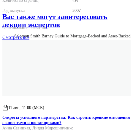
Количество страниц
497
Год выпуска
2007
Вас также могут заинтересовать
лекции экспертов
Оригинальное название
Salomon Smith Barney Guide to Mortgage-Backed and Asset-Backed
Смотреть
все
Securities
Оригинальное имя автора
Lakhbir Hayre
11 авг., 11:00 (МСК)
Секреты успешного партнерства: Как строить крепкие отношения
с клиентами и поставщиками?
Анна Савицкая
,
Лидия Мирошниченко