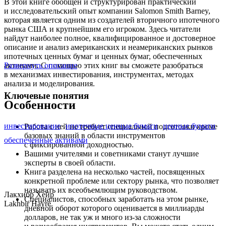
В этой книге обобщен и структурирован практический
и исследовательский опыт компании Salomon Smith Barney,
которая является одним из создателей вторичного ипотечного
рынка США и крупнейшим его игроком. Здесь читатели
найдут наиболее полное, квалифицированное и достоверное
описание и анализ американских и неамериканских рынков
ипотечных ценных бумаг и ценных бумаг, обеспеченных
активами. С помощью этих книг вы сможете разобраться
Развернуть описание
в механизмах инвестирования, инструментах, методах
анализа и моделирования.
Ключевые понятия
Особенности
инвестирование
ипотечные ценные бумаги
ценные бумаги
Работа с ней не требует специальной подготовки кроме
базовых знаний в области инструментов
обеспеченные активами
с фиксированной доходностью.
Вашими учителями и советниками станут лучшие
эксперты в своей области.
Книга разделена на несколько частей, посвященных
конкретной проблеме или сектору рынка, что позволяет
называть их всеобъемлющим руководством.
Лакхибр Хейр
Специалистов, способных заработать на этом рынке,
Lakhbir Hayre
дневной оборот которого оценивается в миллиарды
долларов, не так уж и много из-за сложности