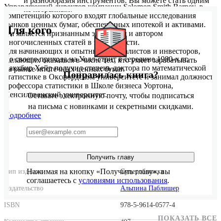
и разнообразия инструментов. Вы можете стать одним
Управляющий директор компании Salomon Smith Barney, в
из избранных!
компетенцию которого входят глобальные исследования
рынков ценных бумаг, обеспеченных ипотекой и активами.
Для кого
Он является признанным экспертом и автором
многочисленных статей в этой области.
Для начинающих и опытных специалистов и инвесторов,
До своего прихода на Уолл-стрит в середине 1980-х гг.
желающих оказаться в числе тех, кто умеет зарабатывать
Лакхбир Хейр получил степень доктора по математической
на рынке ипотечных ценных бумаг.
Понравилась книга?
статистике в Оксфордском университете и занимал должность
профессора статистики в Школе бизнеса Уортона,
Пенсильванский университет.
Оставьте электронную почту, чтобы подписаться
на письма с новинками и секретными скидками.
Подробнее
Получить главу
Нажимая на кнопку «Получить главу», вы
Тип издания
Суперобложка
соглашаетесь с
условиями использования
.
Издательство
Альпина Паблишер
ISBN
978-5-9614-0577-4
ПОКАЗАТЬ ВСЕ