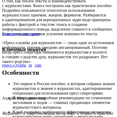
О том, как писать тексты и взаимодействовать
с журналистами. Книга построена как практическое пособие.
Подробно описываются технологии использования
журналистских приемов, жанров, форматов. Разбираются
в адаптированном для корпоративных задач виде принципы
работы с фактурой и текстом: поиск и создание
информационного повода, выделение главного в сообщении,
использование приемов усиления значимости текста.
Развернуть описание
«Пресс-службы для журналистов — лишь один из источников
информации, причем заведомо ангажированный. Поэтому
Ключевые понятия
когда пресс-секретари набиваются журналистам в коллеги
и говорят о родстве душ, журналистов это раздражает. Нет
такого родства».
пресс-служба
pr
сми
Особенности
Это первое в России пособие, в котором собраны знания
журналистов и знания о журналистах, адаптированные
специально для использования пресс-секретарями.
В книге даны подробные рекомендации по сочинению
Андрей Мирошниченко
заголовков и лидов — главных продающих элементов
журналистского материала.
В ней подробно разбираются эффективные механизмы
Журналист и теоретик медиа, автор книг о теории и практике
взаимодействия пресс-секретарей с журналистами