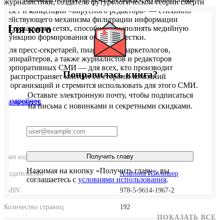
журналистики, создатель футурологической теории смерти
и редакторами.
газет и концепции «вирусного редактора» — стихийно
действующего механизма фильтрации информации
Для кого
в социальных сетях, способного выполнять медийную
функцию формирования общей повестки.
Для пресс-секретарей, пиарщиков, маркетологов,
копирайтеров, а также журналистов и редакторов
корпоративных СМИ — для всех, кто производит
Понравилась книга?
и распространяет контент со стороны компаний
и организаций и стремится использовать для этого СМИ.
Оставьте электронную почту, чтобы подписаться
Подробнее
Развернуть
на письма с новинками и секретными скидками.
Получить главу
Тип издания
Мягкая обложка
Нажимая на кнопку «Получить главу», вы
Издательство
Альпина Паблишер
соглашаетесь с
условиями использования
.
ISBN
978-5-9614-1967-2
Количество страниц
192
ПОКАЗАТЬ ВСЕ