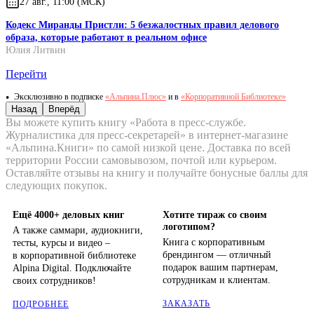
27 авг., 11:00 (МСК)
Кодекс Миранды Пристли: 5 безжалостных правил делового
образа, которые работают в реальном офисе
Юлия Литвин
Перейти
Эксклюзивно в подписке
«Альпина.Плюс»
и в
«Корпоративной Библиотеке»
Назад
Вперёд
Вы можете купить книгу «Работа в пресс-службе.
Журналистика для пресс-секретарей» в интернет-магазине
«Альпина.Книги» по самой низкой цене. Доставка по всей
территории России самовывозом, почтой или курьером.
Оставляйте отзывы на книгу и получайте бонусные баллы для
следующих покупок.
Ещё 4000+ деловых книг
Хотите тираж со своим
логотипом?
А также саммари, аудиокниги,
Книга с корпоративным
тесты, курсы и видео –
брендингом — отличный
в корпоративной библиотеке
подарок вашим партнерам,
Alpina Digital. Подключайте
сотрудникам и клиентам.
своих сотрудников!
ЗАКАЗАТЬ
ПОДРОБНЕЕ