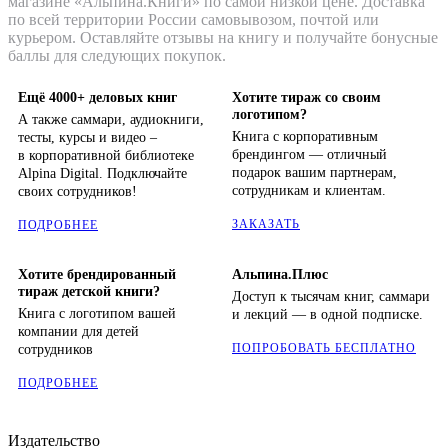
магазине «Альпина.Книги» по самой низкой цене. Доставка
по всей территории России самовывозом, почтой или
курьером. Оставляйте отзывы на книгу и получайте бонусные
баллы для следующих покупок.
Ещё 4000+ деловых книг
Хотите тираж со своим
логотипом?
А также саммари, аудиокниги,
Книга с корпоративным
тесты, курсы и видео –
брендингом — отличный
в корпоративной библиотеке
подарок вашим партнерам,
Alpina Digital. Подключайте
сотрудникам и клиентам.
своих сотрудников!
ЗАКАЗАТЬ
ПОДРОБНЕЕ
Хотите брендированный
Альпина.Плюс
тираж детской книги?
Доступ к тысячам книг, саммари
Книга с логотипом вашей
и лекций — в одной подписке.
компании для детей
ПОПРОБОВАТЬ БЕСПЛАТНО
сотрудников
ПОДРОБНЕЕ
Издательство