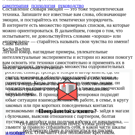
самотерапия
психология
руководство
Составление словаря эмоций — это тоже терапевтическая
техника. Запишите все известные вам слова, обозначающие
эмоции, и постарайтесь их тематически упорядочить.
В интернете есть множество примерных списков, на которые
можно ориентироваться. В дальнейшем, говоря о том, что
испытываете, не довольствуйтесь словами «хорошо» или
«нормально» — старайтесь называть свои чувства по имени!
Саша Бахим
Sacha Bachim
Легкий юмор, наглядные примеры, увлекательные
интеллектуальные эксперименты и истории из жизни помогут
вам освоить эти техники самостоятельно и применять их в
Психотерапевт, руководитель множества оздоровительных
любой жизненной ситуации.
проектов, спикер, тренер, а теперь и автор книги, где он
делится знаниями в области прикладной психологии и
Если вы хотите выработать уверенность в себе, начните
психотерапии. Когда дело доходит до помощи людям, он
думать о поддержании баланса между собственными
полагается на проверенные методы, а также на творческий
и чужими правами и потребностями в отношениях
подход и юмор.
с окружающими. В принципе, для тренировки подходят
любые ситуации взаимодействия: на работе, в семье, в кругу
знакомых или при коротких повседневных контактах
Понравилась книга?
с незнакомыми людьми. В любой ситуации — зайдя в магазин
за булочками, выясняя отношения с партнером, болтая
о пустяках в автобусе или получая взбучку от начальника, —
Оставьте электронную почту, чтобы получить
возьмите за правило спрашивать себя, в какой части шкалы
бесплатную главу и подписаться на письма
вы находитесь. Отмечайте свое положение крестиком.
Подробнее