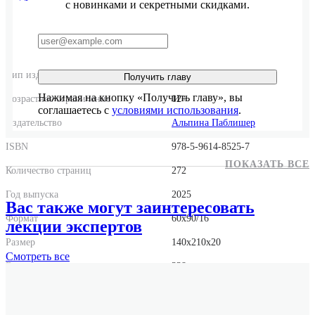
с новинками и секретными скидками.
Тип издания
Мягкая обложка
Получить главу
Нажимая на кнопку «Получить главу», вы
Возрастное ограничение
12+
соглашаетесь с
условиями использования
.
Издательство
Альпина Паблишер
ISBN
978-5-9614-8525-7
ПОКАЗАТЬ ВСЕ
Количество страниц
272
Год выпуска
2025
Вас также могут заинтересовать
Формат
60x90/16
лекции экспертов
Размер
140x210x20
Смотреть
все
Вес
338 г.
Оригинальное название