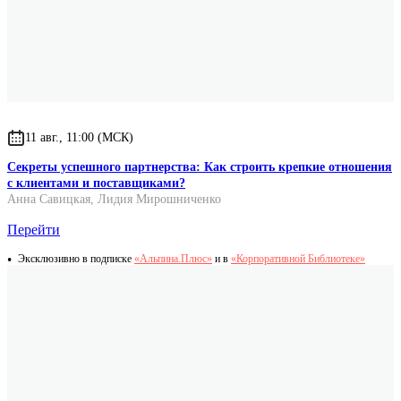
Therapie to go: 100 Psychotherapie Tools für mehr Leichtigkeit
im Alltag
Оригинальное имя автора
Sacha Bachim
11 авг., 11:00 (МСК)
Секреты успешного партнерства: Как строить крепкие отношения
с клиентами и поставщиками?
Анна Савицкая
,
Лидия Мирошниченко
Перейти
Эксклюзивно в подписке
«Альпина.Плюс»
и в
«Корпоративной Библиотеке»