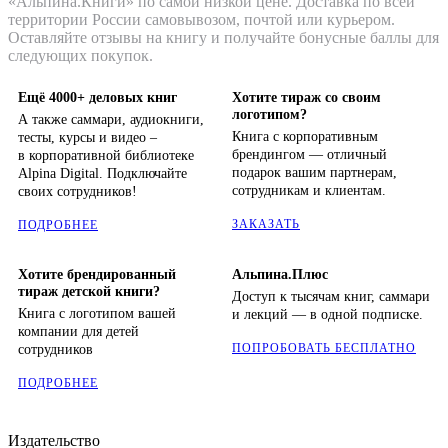
«Альпина.Книги» по самой низкой цене. Доставка по всей
территории России самовывозом, почтой или курьером.
Оставляйте отзывы на книгу и получайте бонусные баллы для
следующих покупок.
Ещё 4000+ деловых книг
Хотите тираж со своим
логотипом?
А также саммари, аудиокниги,
Книга с корпоративным
тесты, курсы и видео –
брендингом — отличный
в корпоративной библиотеке
подарок вашим партнерам,
Alpina Digital. Подключайте
сотрудникам и клиентам.
своих сотрудников!
ЗАКАЗАТЬ
ПОДРОБНЕЕ
Хотите брендированный
Альпина.Плюс
тираж детской книги?
Доступ к тысячам книг, саммари
Книга с логотипом вашей
и лекций — в одной подписке.
компании для детей
ПОПРОБОВАТЬ БЕСПЛАТНО
сотрудников
ПОДРОБНЕЕ
Издательство