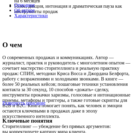
на 6 месяцев
Описание
Голос, дикция, интонация и драматическая пауза как
Об авторе
инструменты продаж
Характеристики
О чем
О современных продажах и коммуникациях. Автор —
журналист, практик и руководитель с многолетним опытом —
сочетает мастерство сторителлинга и реальную практику
продаж: СПИН, методики Криса Восса и Джордана Белфорта,
работу с возражениями и холодными звонками. В книге —
более 50 реальных кейсов; пошаговые техники установления
контакта за 30 секунд, 10 способов «дожать» сделку,
инструменты прокачки харизмы, голосовые и интонационные
приемы, метафоры и триггеры, а также готовые скрипты для
Развернуть описание
B2B и B2C. Книга помогает понять, как человек и эмоции
остаются ключевыми в продажах даже в эпоху
искусственного интеллекта.
Ключевые понятия
Сторителлинг — убеждение без прямых аргументов:
вы корректируете картину мира клиента.