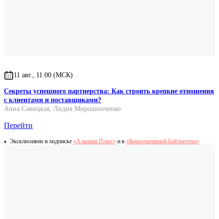
11 авг., 11:00 (МСК)
Секреты успешного партнерства: Как строить крепкие отношения
с клиентами и поставщиками?
Анна Савицкая
,
Лидия Мирошниченко
Перейти
Эксклюзивно в подписке
«Альпина.Плюс»
и в
«Корпоративной Библиотеке»