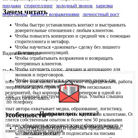
продажи
сторителлинг
холодный звонок
харизма
Зачем читать
переговоры
работа с возражениями
личностный рост
Чтобы быстро устанавливать контакт и выстраивать
доверительные отношения с любым клиентом.
Чтобы повысить конверсию и средний чек с помощью
сторителлинга и метафор.
Чтобы научиться «дожимать» сделку без лишнего
давления и манипуляций.
Вадим Белошедов
Чтобы отрабатывать возражения и возвращать
потерянных клиентов.
Чтобы улучшить голос, дикцию и интонацию для
Профессиональный журналист и практик продаж.
звонков и переговоров.
Чтобы подготовиться к смешанному рынку, где
Более 10 лет возглавлял коммерческие подразделения, работал
конкурируют люди и алгоритмы.
генеральным директором и владельцем нескольких
предприятий, был корпоративным тренером в одной из
Голос — главный инструмент продавца. Улыбка слышна
ведущих бизнес-школ.
и по телефону.
Опыт автора охватывает медиа, образование, логистику,
Понравилась книга?
Особенности
метрологию, полиграфию и торги с крупными клиентами. Он
делится собственным опытом и более чем 50 реальными
кейсами, объединяя журналистскую наблюдательность и
Оставьте электронную почту, чтобы получить
Синтез журналистики и практики продаж: живые,
бизнес-инструменты продаж.
бесплатную главу и подписаться на письма
читабельные кейсы.