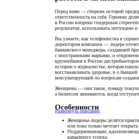
Перед вами — сборник историй предп
ответственность на себя. Героини деля
в России вопреки гендерным стереотип
результатов, использовать интуицию и
Вы узнаете, как телефонистка в спра
директором компании — лидера отечес
банковского менеджера, создавшей бр
с иностранными марками, и откровени
крупнейшим в России дистрибьютором 
истории о журналистке, которая нашла
восстанавливать здоровье, и о бывшей
консультирующей по вопросам создани
Женщины — они такие, помаду покупают,
а бизнесом занимаются, когда отступат
Особенности
Развернуть описание
Женщины-лидеры делятся практич
или пока только мечтает открыть 
Поддерживающие, вдохновляющие
карьерного успеха.