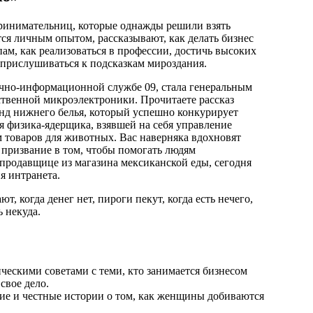
ринимательниц, которые однажды решили взять
тся личным опытом, рассказывают, как делать бизнес
ам, как реализоваться в профессии, достичь высоких
 прислушиваться к подсказкам мироздания.
вочно-информационной службе 09, стала генеральным
твенной микроэлектроники. Прочитаете рассказ
енд нижнего белья, который успешно конкурирует
я физика-ядерщика, взявшей на себя управление
товаров для животных. Вас наверняка вдохновят
 призвание в том, чтобы помогать людям
 продавщице из магазина мексиканской еды, сегодня
я интранета.
 когда денег нет, пироги пекут, когда есть нечего,
ь некуда.
ескими советами с теми, кто занимается бизнесом
свое дело.
 и честные истории о том, как женщины добиваются