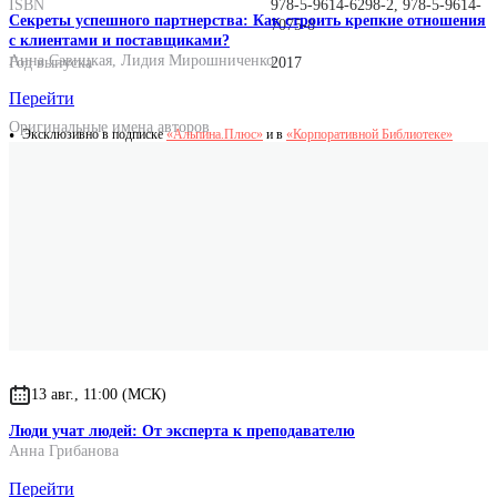
ISBN
978-5-9614-6298-2, 978-5-9614-
Секреты успешного партнерства: Как строить крепкие отношения
7075-8
с клиентами и поставщиками?
Анна Савицкая
,
Лидия Мирошниченко
Год выпуска
2017
Перейти
Оригинальные имена авторов
Эксклюзивно в подписке
«Альпина.Плюс»
и в
«Корпоративной Библиотеке»
Alex Osterwalder
Yves Pigneur
Greg Bernarda
Alan Smith
13 авг., 11:00 (МСК)
Люди учат людей: От эксперта к преподавателю
Анна Грибанова
Перейти