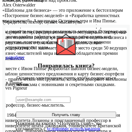
команды, работающей над проектом.
Alex Osterwalder
«Шаблоны для бизнеса» — это приложение к бестселлерам
«Построение бизнес-моделей» и «Разработка ценностных
предложений» Александра Остервальдера и Ива Пинье.
Учредитель, лектор, бизнес-мыслитель.
С помощью сотни шаблонов очень большого формата
вы сможете на практике реализовать методику Остервальдера.
Ведущий автор, предприниматель и популярный лектор, чьи
С ними удобно работать и творчески размышлять над
идеи изменили подход зрелых компаний к ведению бизнеса и
бизнесом, поэтому шаблоны экономят массу времени
представления о том, как нужно создавать новые
и структурируют идеи.
предприятия. Он занимает четвертое место среди 50 ведущих
бизнес-мыслителей мира и является обладателем премии
Подробнее
Thinkers50.
Понравилась книга?
Вместе с Ивом Пинье разработал шаблон бизнес-модели,
шаблон ценностного предложения и карту бизнес-портфеля
Оставьте электронную почту, чтобы подписаться
— практические инструменты, которым доверяют миллионы
Ив Пинье
бизнесменов.
на письма с новинками и секретными скидками.
Yves Pigneur
Профессор, бизнес-мыслитель.
С 1984 г. профессор информационных систем управления
Получить главу
Университета Лозанны и приглашенный профессор в
Нажимая на кнопку «Получить главу», вы
Университете штата Джорджия, Университете Британской
соглашаетесь с
условиями использования
.
Колумбии, Национальном университете Сингапура и