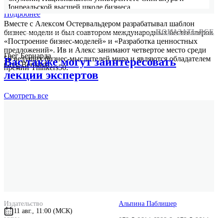
Монреальской высшей школе бизнеса.
Подробнее
Вместе с Алексом Остервальдером разрабатывал шаблон
бизнес-модели и был соавтором международных бестселлеров
ПОКАЗАТЬ ВСЕ
«Построение бизнес-моделей» и «Разработка ценностных
предложений». Ив и Алекс занимают четвертое место среди
Грег Бернарда
50 ведущих бизнес-мыслителей мира и являются обладателем
Вас также могут заинтересовать
Greg Bernarda
премии Thinkers50.
лекции экспертов
Смотреть
все
Ален Смит
Alan Smith
Тип издания
Мягкая обложка
Серия
Бизнес-модели Остервальдера
Издательство
Альпина Паблишер
11 авг., 11:00 (МСК)