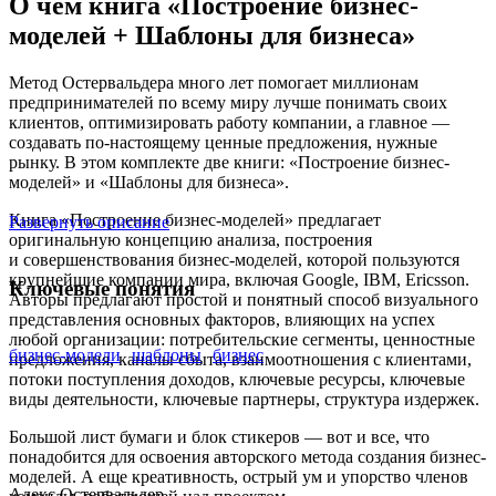
О чём книга «Построение бизнес-
моделей + Шаблоны для бизнеса»
Метод Остервальдера много лет помогает миллионам
предпринимателей по всему миру лучше понимать своих
клиентов, оптимизировать работу компании, а главное —
создавать по‑настоящему ценные предложения, нужные
рынку. В этом комплекте две книги: «Построение бизнес-
моделей» и «Шаблоны для бизнеса».
Книга «Построение бизнес-моделей» предлагает
Развернуть описание
оригинальную концепцию анализа, построения
и совершенствования бизнес-моделей, которой пользуются
крупнейшие компании мира, включая Google, IBM, Ericsson.
Ключевые понятия
Авторы предлагают простой и понятный способ визуального
представления основных факторов, влияющих на успех
любой организации: потребительские сегменты, ценностные
бизнес-модели
шаблоны
бизнес
предложения, каналы сбыта, взаимоотношения с клиентами,
потоки поступления доходов, ключевые ресурсы, ключевые
виды деятельности, ключевые партнеры, структура издержек.
Большой лист бумаги и блок стикеров — вот и все, что
понадобится для освоения авторского метода создания бизнес-
моделей. А еще креативность, острый ум и упорство членов
Алекс Остервальдер