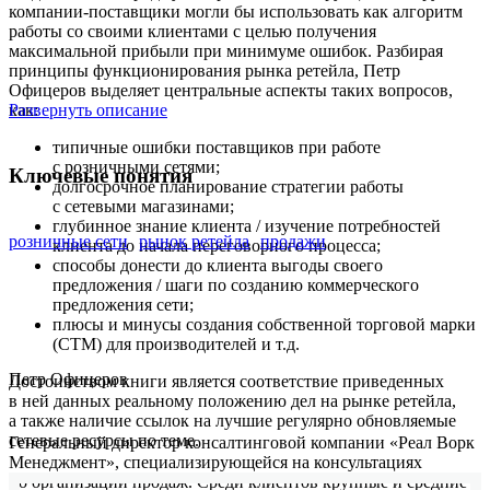
компании-поставщики могли бы использовать как алгоритм
работы со своими клиентами с целью получения
максимальной прибыли при минимуме ошибок. Разбирая
принципы функционирования рынка ретейла, Петр
Офицеров выделяет центральные аспекты таких вопросов,
как:
Развернуть описание
типичные ошибки поставщиков при работе
с розничными сетями;
Ключевые понятия
долгосрочное планирование стратегии работы
с сетевыми магазинами;
глубинное знание клиента / изучение потребностей
розничные сети
рынок ретейла
продажи
клиента до начала переговорного процесса;
способы донести до клиента выгоды своего
предложения / шаги по созданию коммерческого
предложения сети;
плюсы и минусы создания собственной торговой марки
(СТМ) для производителей и т.д.
Петр Офицеров
Достоинством книги является соответствие приведенных
в ней данных реальному положению дел на рынке ретейла,
а также наличие ссылок на лучшие регулярно обновляемые
сетевые ресурсы по теме.
Генеральный директор консалтинговой компании «Реал Ворк
Менеджмент», специализирующейся на консультациях
по организации продаж. Среди клиентов крупные и средние