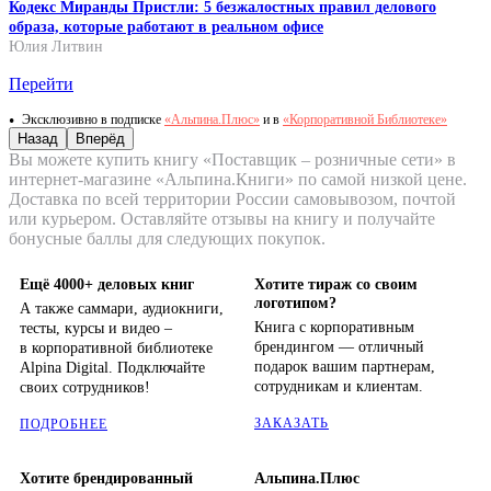
Кодекс Миранды Пристли: 5 безжалостных правил делового
образа, которые работают в реальном офисе
Юлия Литвин
Перейти
Эксклюзивно в подписке
«Альпина.Плюс»
и в
«Корпоративной Библиотеке»
Назад
Вперёд
Вы можете купить книгу «Поставщик – розничные сети» в
интернет-магазине «Альпина.Книги» по самой низкой цене.
Доставка по всей территории России самовывозом, почтой
или курьером. Оставляйте отзывы на книгу и получайте
бонусные баллы для следующих покупок.
Ещё 4000+ деловых книг
Хотите тираж со своим
логотипом?
А также саммари, аудиокниги,
Книга с корпоративным
тесты, курсы и видео –
брендингом — отличный
в корпоративной библиотеке
подарок вашим партнерам,
Alpina Digital. Подключайте
сотрудникам и клиентам.
своих сотрудников!
ЗАКАЗАТЬ
ПОДРОБНЕЕ
Хотите брендированный
Альпина.Плюс