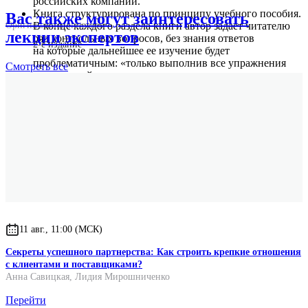
российских компаний.
Книга структурирована по принципу учебного пособия.
Вас также могут заинтересовать
В конце каждого раздела книги автор задает читателю
Оригинальное название
лекции экспертов
ряд контрольных вопросов, без знания ответов
2-е издание
на которые дальнейшее ее изучение будет
проблематичным: «только выполнив все упражнения
Смотреть
все
предыдущей главы, можно переходить к изучению
следующей».
11 авг., 11:00 (МСК)
Секреты успешного партнерства: Как строить крепкие отношения
с клиентами и поставщиками?
Анна Савицкая
,
Лидия Мирошниченко
Перейти