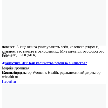
шеф-редактор Psychologies
Дэниел Уайл рассматривает самые популярные, нелепые
и часто необъяснимые конфликты между любящими людьми.
Это позволяет лишний раз посмотреть на проблему
со стороны, попробовать понять себя и партнера, чтобы потом
в похожей ситуации поступить иначе. Более мудро, если
повезет. А еще книга учит уважать себя, человека рядом и,
главное, вас вместе в отношениях. Мне кажется, это дорогого
20 авг., 16:00 (МСК)
стоит.
Диалектика ИИ: Как количество перешло в качество?
Олег Сальманов
Мария Троицкая
Бесплатно
главный редактор Women’s Health, редакционный директор
whealth.ru
Перейти