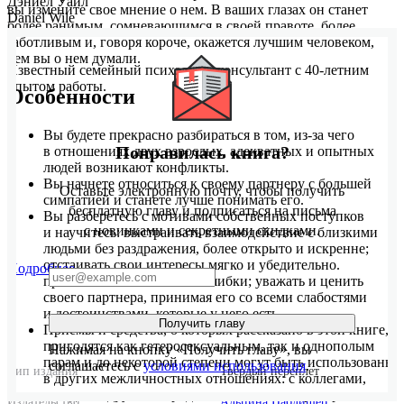
Дэниел Уайл
вы измените свое мнение о нем. В ваших глазах он станет
Daniel Wile
более ранимым, сомневающимся в своей правоте, более
заботливым и, говоря короче, окажется лучшим человеком,
чем вы о нем думали.
Известный семейный психолог и консультант с 40-летним
опытом работы.
Особенности
Вы будете прекрасно разбираться в том, из-за чего
Понравилась книга?
в отношениях двух взрослых, адекватных и опытных
людей возникают конфликты.
Вы начнете относиться к своему партнеру с большей
Оставьте электронную почту, чтобы получить
симпатией и станете лучше понимать его.
бесплатную главу и подписаться на письма
Вы разберетесь с мотивами собственных поступков
с новинками и секретными скидками.
и научитесь: выстраивать взаимодействие с близкими
людьми без раздражения, более открыто и искренне;
отстаивать свои интересы мягко и убедительно.
Подробнее
признавать собственные ошибки; уважать и ценить
своего партнера, принимая его со всеми слабостями
и достоинствами, которые у него есть.
Получить главу
Приемы и средства, о которых рассказано в этой книге,
пригодятся как гетеросексуальным, так и однополым
Нажимая на кнопку «Получить главу», вы
парам и до некоторой степени могут быть использованы
соглашаетесь с
условиями использования
.
Тип издания
Твердый переплет
в других межличностных отношениях: с коллегами,
соседями, друзьями, родственниками и партнерами
Издательство
Альпина Паблишер