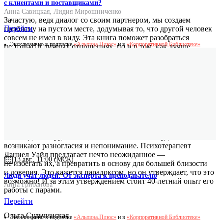
с клиентами и поставщиками?
Анна Савицкая
,
Лидия Мирошниченко
Зачастую, ведя диалог со своим партнером, мы создаем
Перейти
проблему на пустом месте, додумывая то, что другой человек
совсем не имел в виду. Эта книга поможет разобраться
Эксклюзивно в подписке
«Альпина.Плюс»
и в
«Корпоративной Библиотеке»
не только в личных отношениях, но и в том, как лучше
понимать окружающих.
Елена Большакова
редактор сайта ELLE.ru
Мы создаем пару, чтобы жить в любви. Но откуда-то
возникают разногласия и непонимание. Психотерапевт
Дэниел Уайл предлагает нечто неожиданное ―
13 авг., 11:00 (МСК)
не избегать их, а превратить в основу для большей близости
и доверия. Это кажется парадоксом, но он утверждает, что это
Люди учат людей: От эксперта к преподавателю
возможно! И за этим утверждением стоит 40-летний опыт его
Анна Грибанова
работы с парами.
Перейти
Ольга Сульчинская
Эксклюзивно в подписке
«Альпина.Плюс»
и в
«Корпоративной Библиотеке»