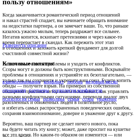
пользу отношениям»
Когда заканчивается романтический период отношений
и накал страстей спадает, вы начинаете обращать внимание
на недостатки партнера, а он замечает ваши. То, что раньше
казалось ужасно милым, теперь раздражает все сильнее.
Негатив копится, вскипает претензиями и через какое-то
время перерастает в скандал. Как пережить этот этап
Развернуть описание
в отношениях и заложить крепкий фундамент для долгой
счастливой совместной жизни?
Ключевые понятия
Нельзя замалчивать проблемы и уходить от конфликтов.
Ссоры могут и должны быть конструктивными. Вскрывайте
проблемы в отношениях и устраняйте их безотлагательно, ―
только так вы сохраните и укрепите ваш союз. Будете копить
взаимопонимание
конфликт
любовь
медовый месяц
обиды ― получите взрыв. На примерах из собственной
отношения
партнеры
психология конфликтов
обширной практики автор книги показывает, как управлять
разными конфликтными ситуациями, переводя диалог двух
психология семьи
размолвка
семья
ссора
уважение
разозленных и обиженных людей в позитивное русло,
и избегать самых распространенных поведенческих ошибок,
сохраняя взаимопонимание, доверие и уважение друг к другу.
Вероятно, ваш партнер не сделает ничего нового, пока
вы будете читать эту книгу; может, даже проспит на кушетке
все это время. Но каким-то образом он изменится — или