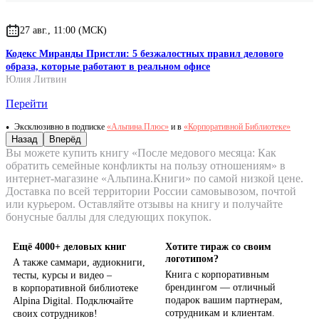
27 авг., 11:00 (МСК)
Кодекс Миранды Пристли: 5 безжалостных правил делового
образа, которые работают в реальном офисе
Юлия Литвин
Перейти
Эксклюзивно в подписке
«Альпина.Плюс»
и в
«Корпоративной Библиотеке»
Назад
Вперёд
Вы можете купить книгу «После медового месяца: Как
обратить семейные конфликты на пользу отношениям» в
интернет-магазине «Альпина.Книги» по самой низкой цене.
Доставка по всей территории России самовывозом, почтой
или курьером. Оставляйте отзывы на книгу и получайте
бонусные баллы для следующих покупок.
Ещё 4000+ деловых книг
Хотите тираж со своим
логотипом?
А также саммари, аудиокниги,
Книга с корпоративным
тесты, курсы и видео –
брендингом — отличный
в корпоративной библиотеке
подарок вашим партнерам,
Alpina Digital. Подключайте
сотрудникам и клиентам.
своих сотрудников!