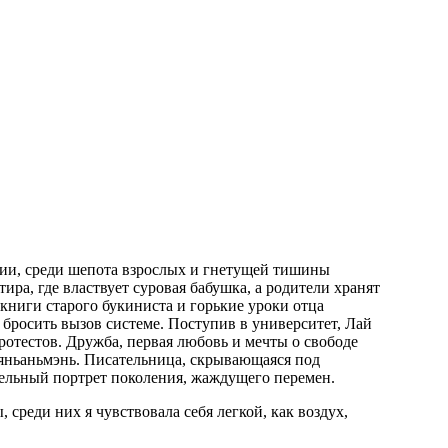
ции, среди шепота взрослых и гнетущей тишины
ира, где властвует суровая бабушка, а родители хранят
 книги старого букиниста и горькие уроки отца
бросить вызов системе. Поступив в университет, Лай
ротестов. Дружба, первая любовь и мечты о свободе
Тяньаньмэнь. Писательница, скрывающаяся под
ельный портрет поколения, жаждущего перемен.
 среди них я чувствовала себя легкой, как воздух,