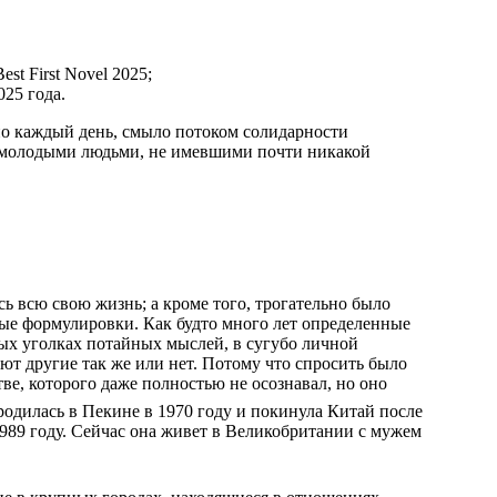
st First Novel 2025;
025 года.
но каждый день, смыло потоком солидарности
 молодыми людьми, не имевшими почти никакой
ь всю свою жизнь; а кроме того, трогательно было
ые формулировки. Как будто много лет определенные
ых уголках потайных мыслей, в сугубо личной
ают другие так же или нет. Потому что спросить было
ве, которого даже полностью не осознавал, но оно
одилась в Пекине в 1970 году и покинула Китай после
989 году. Сейчас она живет в Великобритании с мужем