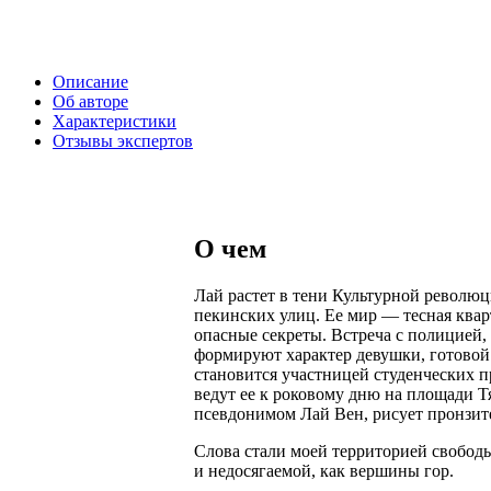
Описание
Об авторе
Характеристики
Отзывы экспертов
О чем
Лай растет в тени Культурной револю
пекинских улиц. Ее мир — тесная кварт
опасные секреты. Встреча с полицией,
формируют характер девушки, готовой 
становится участницей студенческих п
ведут ее к роковому дню на площади 
псевдонимом Лай Вен, рисует пронзит
Слова стали моей территорией свободы,
и недосягаемой, как вершины гор.