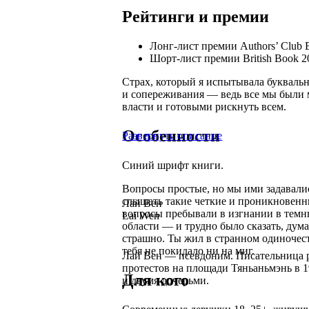
Рейтинги и премии
Лонг-лист премии Authors’ Club Be
Шорт-лист премии British Book 2
Страх, который я испытывала букваль
и сопереживания — ведь все мы были
власти и готовыми рискнуть всем.
Особенности
Развернуть описание
Синий шрифт книги.
Вопросы простые, но мы ими задавалис
слышать такие четкие и проникновенн
Лай Вен
вопросы пребывали в изгнании в темн
Lai Wen
области — и трудно было сказать, дум
страшно. Ты жил в странном одиночест
тебя не покидало ни на миг.
Лай Вен — псевдоним. Писательница р
протестов на площади Тяньаньмэнь в 1
Для кого
и двумя дочерьми.