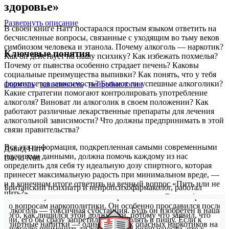
здоровье»
Развернуть описание
В своей книге Натт постарался простым языком ответить на
бесчисленные вопросы, связанные с уходящим во тьму веков
симбиозом человека и этанола. Почему алкоголь — наркотик?
Ключевые понятия
Как он действует на нашу психику? Как избежать похмелья?
Почему от пьянства особенно страдает печень? Каковы
социальные преимущества выпивки? Как понять, что у тебя
формируется зависимость? Бывают ли успешные алкоголики?
алкоголь
зависимость
нейробиология
Какие стратегии помогают контролировать употребление
алкоголя? Виноват ли алкоголик в своем положении? Как
работают различные лекарственные препараты для лечения
алкогольной зависимости? Что должны предпринимать в этой
связи правительства?
Вся эта информация, подкрепленная самыми современными
Дэвид Натт
научными данными, должна помочь каждому из нас
David Nutt
определить для себя ту идеальную дозу спиртного, которая
принесет максимальную радость при минимальном вреде, —
и в конечном итоге ответить на вечный вопрос «Пить или не
Британский психиатр и нейропсихофармаколог, работал
пить?».
главным научным советником правительства Великобритании
по вопросам наркополитики. Он особенно прославился после
Алкоголь — токсичная субстанция. Будь он изобретен в наши
того, как лишился этой должности, потому что заявил, что
дни, его бы сразу запретили употреблять в пищу. Если к
спиртные напитки — один из самых опасных наркотиков на
алкоголю применить те же критерии безопасности, что к