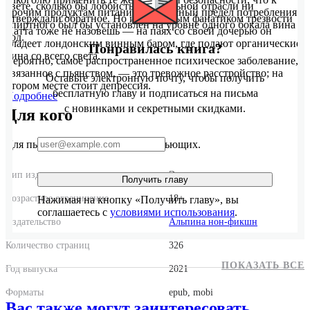
свете, сколько бы лоббисты алкогольной отрасли ни
прочим продуктам питания, безопасный предел потребления
утверждали обратное. Но и оголтелым фанатиком трезвости
спиртного был бы установлен на уровне одного бокала вина в
Натта тоже не назовешь — на паях со своей дочерью он
год.
владеет лондонским винным баром, где подают органические
Понравилась книга?
вина со всего света.
Вероятно, самое распространенное психическое заболевание,
связанное с пьянством, — это тревожное расстройство; на
Оставьте электронную почту, чтобы получить
втором месте стоит депрессия.
бесплатную главу и подписаться на письма
Подробнее
с новинками и секретными скидками.
Для кого
Для пьющих, выпивающих и непьющих.
Тип издания
Электронная книга
Получить главу
Возрастное ограничение
18+
Нажимая на кнопку «Получить главу», вы
соглашаетесь с
условиями использования
.
Издательство
Альпина нон-фикшн
Количество страниц
326
ПОКАЗАТЬ ВСЕ
Год выпуска
2021
Форматы
epub, mobi
Вас также могут заинтересовать