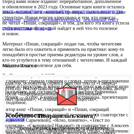
Перед вами новое издание: переработанное, дополненное
и обновленное в 2023 году. Основные идеи книги остались
текст
копирайтинг
копирайтер
писательское мастерство
неизменными, но изменились примеры, наполнение и даже
структура. Новая версия адресована и тем, кто никогда
редактор
главред
деловая переписка
рекламный текст
не читал «Пиши, сокращай», и тем, для кого эта книга успела
публицистика
пиар
pr
стать настольной: каждый найдет в ней что-то полезное
и новое.
Материал «Пиши, сокращай» подан так, чтобы читателям
легко было его охватить и применить на практике: кому-то
понадобятся простые приемы редактуры на уровне слов, а
кто-то углубится в тему отношений с читателями. И каждый
найдет в книге полезное для себя.
Максим Ильяхов
В «Пиши, сокращай 2025» мы движемся от простого
к сложному: сначала говорим о словах, потом о предложении,
Редактор, основатель сервиса очистки текста «Главред»
абзаце и структуре. В конце разбираем текст как единое целое:
(glvrd.ru). Ректор Школы редакторов Бюро Горбунова, автор
показываем, как составить текст для распространенных
курсов «Информационный стиль», «Визуальное
случаев — о себе, о компании, промостраницы, презентации
повествование», «Сильный текст в соцсетях».
и подобное.
Автор книг «Пиши, сокращай» и «Пиши, сокращай
Особенности
2025», «Новые правила деловой переписки» (в соавторстве с
Понравилась книга?
Подробнее
Людмилой Сарычевой), «Ясно, понятно», «Текст по
полочкам», «Своровали? Накажи!» (в соавторстве с Алексеем
Иллюстрации Людвига Быстроновского и Мартина
Оставьте электронную почту, чтобы получить
Башуком), учебника «Информационный стиль», справочников
Хачатряна, уникальный макет, авторская инфографика,