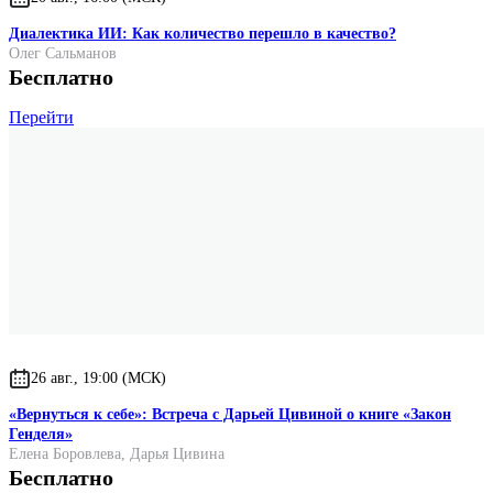
Диалектика ИИ: Как количество перешло в качество?
Олег Сальманов
Бесплатно
Перейти
26 авг., 19:00 (МСК)
«Вернуться к себе»: Встреча с Дарьей Цивиной о книге «Закон
Генделя»
Елена Боровлева
,
Дарья Цивина
Бесплатно