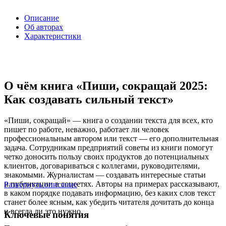
Описание
Об авторах
Характеристики
О чём книга «Пиши, сокращай 2025:
Как создавать сильный текст»
«Пиши, сокращай» — книга о создании текста для всех, кто
пишет по работе, неважно, работает ли человек
профессиональным автором или текст — его дополнительная
задача. Сотрудникам предприятий советы из книги помогут
четко доносить пользу своих продуктов до потенциальных
клиентов, договариваться с коллегами, руководителями,
знакомыми. Журналистам — создавать интересные статьи
и публикации в соцсетях. Авторы на примерах рассказывают,
Развернуть описание
в каком порядке подавать информацию, без каких слов текст
станет более ясным, как убедить читателя дочитать до конца
и всегда ли это нужно.
Ключевые понятия