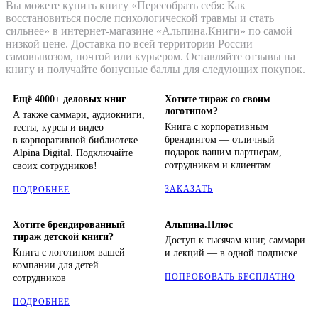
Вы можете купить книгу «Пересобрать себя: Как
восстановиться после психологической травмы и стать
сильнее» в интернет-магазине «Альпина.Книги» по самой
низкой цене. Доставка по всей территории России
самовывозом, почтой или курьером. Оставляйте отзывы на
книгу и получайте бонусные баллы для следующих покупок.
Ещё 4000+ деловых книг
Хотите тираж со своим
логотипом?
А также саммари, аудиокниги,
Книга с корпоративным
тесты, курсы и видео –
брендингом — отличный
в корпоративной библиотеке
подарок вашим партнерам,
Alpina Digital. Подключайте
сотрудникам и клиентам.
своих сотрудников!
ЗАКАЗАТЬ
ПОДРОБНЕЕ
Хотите брендированный
Альпина.Плюс
тираж детской книги?
Доступ к тысячам книг, саммари
Книга с логотипом вашей
и лекций — в одной подписке.
компании для детей
ПОПРОБОВАТЬ БЕСПЛАТНО
сотрудников
ПОДРОБНЕЕ