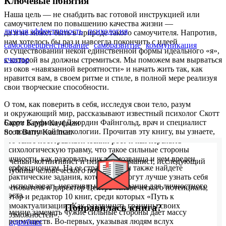
Ключевые понятия
Наша цель — не снабдить вас готовой инструкцией или
самоучителем по повышению качества жизни —
личная эффективность
психология
да и не может быть в природе такого самоучителя. Напротив,
нам хотелось бы раз и навсегда покончить с идеей
самосовершенствование
саморазвитие
коммуникация
о существовании некой единственной формы идеального «я»,
счастье
к которой вы должны стремиться. Мы поможем вам вырваться
из оков «навязанной вероятности» и начать жить так, как
нравится вам, в своем ритме и стиле, в полной мере реализуя
свои творческие способности.
О том, как поверить в себя, исследуя свои тело, разум
и окружающий мир, рассказывают известный психолог Скотт
Барри Кауфман и Джордин Файнгольд, врач и специалист
Скотт Барри Кауфман
по позитивной психологии. Прочитав эту книгу, вы узнаете,
Scott Barry Kaufman
что такое посттравматический рост и как пережить
психологическую травму, что такое сильные стороны
личности, как разорвать цикл самозванца и чем вреден
Ученый-когнитивист и психолог-гуманист, исследующий
перфекционизм. На ее страницах вы также найдете
глубины человеческого потенциала.
практические задания, которые помогут лучше узнать себя
и использовать негативные переживания для личностного
Основатель и директор Центра человеческого потенциала,
роста.
автор и редактор 10 книг, среди которых «Путь к
самоактуализации: Как раздвинуть границы своих
Понравилась книга?
Умение замечать чужие сильные стороны дает массу
возможностей».
преимуществ. Во-первых, указывая людям вслух
Подробнее