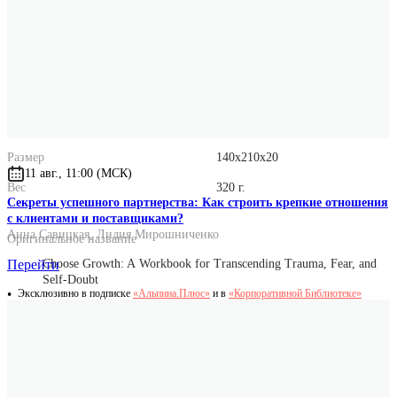
Издательство
Альпина Паблишер
ISBN
978-5-9614-8455-7
Количество страниц
264
Год выпуска
2023
Формат
60x90/16
Размер
140x210x20
11 авг., 11:00 (МСК)
Вес
320 г.
Секреты успешного партнерства: Как строить крепкие отношения
с клиентами и поставщиками?
Анна Савицкая
,
Лидия Мирошниченко
Оригинальное название
Choose Growth: A Workbook for Transcending Trauma, Fear, and
Перейти
Self-Doubt
Эксклюзивно в подписке
«Альпина.Плюс»
и в
«Корпоративной Библиотеке»
Оригинальные имена авторов
Scott Barry Kaufman
Jordyn H. Feingold