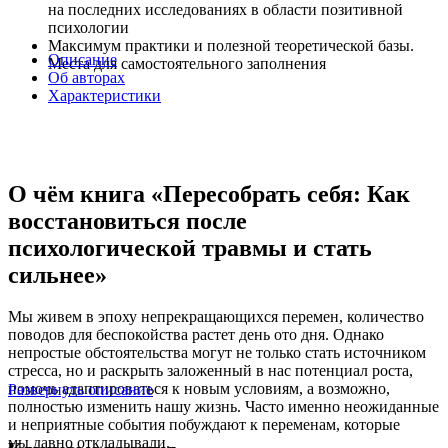
на последних исследованиях в области позитивной
психологии
Максимум практики и полезной теоретической базы.
Описание
Места для самостоятельного заполнения
Об авторах
Характеристики
О чём книга «Пересобрать себя: Как
восстановиться после
психологической травмы и стать
сильнее»
Мы живем в эпоху непрекращающихся перемен, количество
поводов для беспокойства растет день ото дня. Однако
непростые обстоятельства могут не только стать источником
стресса, но и раскрыть заложенный в нас потенциал роста,
помочь адаптироваться к новым условиям, а возможно,
Развернуть описание
полностью изменить нашу жизнь. Часто именно неожиданные
и неприятные события побуждают к переменам, которые
мы давно откладывали.