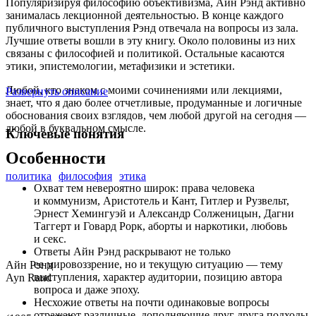
Популяризируя философию объективизма, Айн Рэнд активно
занималась лекционной деятельностью. В конце каждого
публичного выступления Рэнд отвечала на вопросы из зала.
Лучшие ответы вошли в эту книгу. Около половины из них
связаны с философией и политикой. Остальные касаются
этики, эпистемологии, метафизики и эстетики.
Любой, кто знаком с моими сочинениями или лекциями,
Развернуть описание
знает, что я даю более отчетливые, продуманные и логичные
обоснования своих взглядов, чем любой другой на сегодня —
любой в буквальном смысле.
Ключевые понятия
Особенности
политика
философия
этика
Охват тем невероятно широк: права человека
и коммунизм, Аристотель и Кант, Гитлер и Рузвельт,
Эрнест Хемингуэй и Александр Солженицын, Дагни
Таггерт и Говард Рорк, аборты и наркотики, любовь
и секс.
Ответы Айн Рэнд раскрывают не только
ее мировоззрение, но и текущую ситуацию — тему
Айн Рэнд
выступления, характер аудитории, позицию автора
Ayn Rand
вопроса и даже эпоху.
Несхожие ответы на почти одинаковые вопросы
отражают различные, дополняющие друг друга подходы