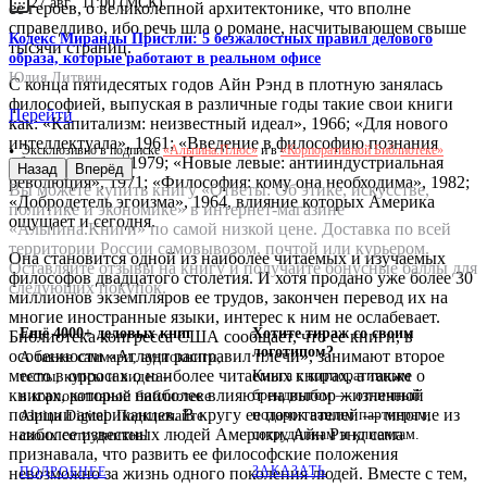
27 авг., 11:00 (МСК)
ее героев, о великолепной архитектонике, что вполне
справедливо, ибо речь шла о романе, насчитывающем свыше
Кодекс Миранды Пристли: 5 безжалостных правил делового
тысячи страниц.
образа, которые работают в реальном офисе
Юлия Литвин
С конца пятидесятых годов Айн Рэнд в плотную занялась
философией, выпуская в различные годы такие свои книги
Перейти
как: «Капитализм: неизвестный идеал», 1966; «Для нового
интеллектуала», 1961; «Введение в философию познания
Эксклюзивно в подписке
«Альпина.Плюс»
и в
«Корпоративной Библиотеке»
объективизма», 1979; «Новые левые: антииндустриальная
Назад
Вперёд
революция», 1971; «Философия: кому она необходима», 1982;
Вы можете купить книгу «Ответы: Об этике, искусстве,
«Добродетель эгоизма», 1964, влияние которых Америка
политике и экономике» в интернет-магазине
ощущает и сегодня.
«Альпина.Книги» по самой низкой цене. Доставка по всей
территории России самовывозом, почтой или курьером.
Она становится одной из наиболее читаемых и изучаемых
Оставляйте отзывы на книгу и получайте бонусные баллы для
философов двадцатого столетия. И хотя продано уже более 30
следующих покупок.
миллионов экземпляров ее трудов, закончен перевод их на
многие иностранные языки, интерес к ним не ослабевает.
Ещё 4000+ деловых книг
Хотите тираж со своим
Библиотека конгресса США сообщает, что ее книги, в
логотипом?
особенности «Атлант расправил плечи», занимают второе
А также саммари, аудиокниги,
место в опросах о наиболее читаемых книгах, а также о
Книга с корпоративным
тесты, курсы и видео –
книгах, которые наиболее влияют на выбор жизненной
брендингом — отличный
в корпоративной библиотеке
позиции американцев. В кругу ее почитателей — многие из
подарок вашим партнерам,
Alpina Digital. Подключайте
наиболее известных людей Америки. Айн Рэнд сама
сотрудникам и клиентам.
своих сотрудников!
признавала, что развить ее философские положения
ЗАКАЗАТЬ
ПОДРОБНЕЕ
невозможно за жизнь одного поколения людей. Вместе с тем,