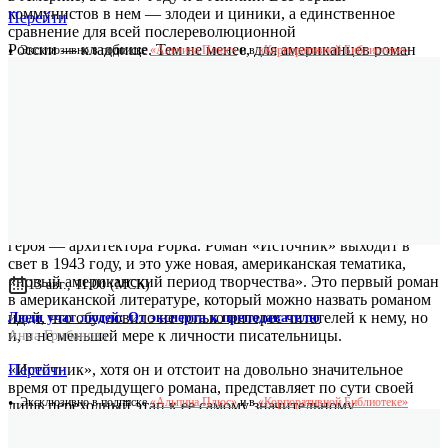
коммунистов в нем — злодеи и циники, а единственное
Перейти
сравнение для всей послереволюционной
России — кладбище. Тем не менее, для американцев роман
Эксклюзивно в подписке
«Альпина.Плюс»
и в
«Корпоративной Библиотеке»
стал откровением, а некоторые критики и сегодня считают,
что по своему художественному воплощению,
эмоциональности и передаче «местного колорита» — это
лучший роман Айн Рэнд.
Оценка романа вдохновила писательницу, и в 1937 году она
заканчивает небольшую повесть «Гимн». В этом же году Айн
Рэнд поступает на работу в мастерскую известного
американского архитектора, чтобы лучше понять реальную
основу творческих поисков своего нового
героя — архитектора Рорка. Роман «Источник» выходит в
свет в 1943 году, и это уже новая, американская тематика,
«новый американский период творчества». Это первый роман
13 авг., 11:00 (МСК)
в американской литературе, который можно назвать романом
идей, что обусловило не только интерес читателей к нему, но
Люди учат людей: От эксперта к преподавателю
и, в не меньшей мере к личности писательницы.
Анна Грибанова
Перейти
«Источник», хотя он и отстоит на довольно значительное
время от предыдущего романа, представляет по сути своей
Эксклюзивно в подписке
«Альпина.Плюс»
и в
«Корпоративной Библиотеке»
лишь переходный этап к ее самому значительному
произведению «Атлант расправил плечи», которое выходит в
свет в 1957 году, и большинством критиков считается самым