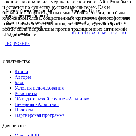
как признают многие американские критики, Айн Рэнд была
и остается по существу русским мыслителем. Как и
Хотите брендированный
Альпина.Плюс
большинство оригинальных мыслителей России, она была
тираж детской книги?
Доступ к тысячам книг, саммари
художником слова, общественным критиком, философом вне
Книга с логотипом вашей
и лекций — в одной подписке.
рамок любых известных школ, человеком, идеи которого
компании для детей
всегда были направлены против традиционных антиномий
ПОПРОБОВАТЬ БЕСПЛАТНО
сотрудников
западной мысли.
ПОДРОБНЕЕ
Издательство
Книги
Авторы
Блог
Условия использования
Реквизиты
Об издательской группе «Альпина»
Вечерняя «Альпина»
Проекты
Партнерская программа
Для бизнеса
Услуги B2B