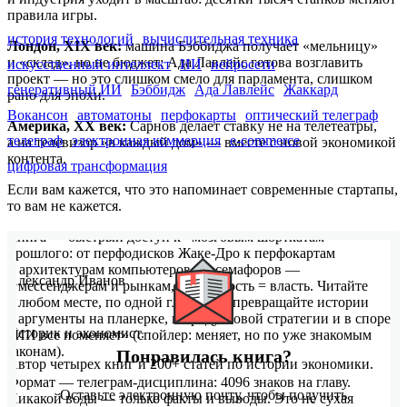
правила игры.
история технологий
вычислительная техника
Лондон, XIX век:
машина Бэббиджа получает «мельницу»
и «склад», но не бюджет; Ада Лавлейс готова возглавить
искусственный интеллект
ИИ
нейросети
проект — но это слишком смело для парламента, слишком
генеративный ИИ
Бэббидж
Ада Лавлейс
Жаккард
рано для эпохи.
Вокансон
автоматоны
перфокарты
оптический телеграф
Америка, XX век:
Сарнов делает ставку не на телетеатры,
телеграф
электронная коммерция
e-commerce
а на телевизор «в каждый дом» — вместе с новой экономикой
контента.
цифровая трансформация
Если вам кажется, что это напоминает современные стартапы,
то вам не кажется.
Книга — быстрый доступ к «мозговым шорткатам»
прошлого: от перфодисков Жаке-Дро к перфокартам
и архитектурам компьютеров, от семафоров —
Александр Иванов
к мессенджерам и рынкам, где скорость = власть. Читайте
в любом месте, по одной главе — и превращайте истории
в аргументы на планерке, в продуктовой стратегии и в споре
Историк и экономист.
«ИИ все поменяет» (спойлер: меняет, но по уже знакомым
законам).
Понравилась книга?
Автор четырех книг и 200+ статей по истории экономики.
Формат — телеграм-дисциплина: 4096 знаков на главу.
Оставьте электронную почту, чтобы получить
Никакой воды — только факты и выводы. Это не сухая