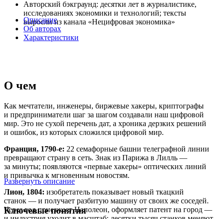
Авторский бэкграунд: десятки лет в журналистике,
исследованиях экономики и технологий; тексты
Описание
выросли из канала «Нецифровая экономика»
Об авторах
Характеристики
О чем
Как мечтатели, инженеры, биржевые хакеры, криптографы
и предприниматели шаг за шагом создавали наш цифровой
мир. Это не сухой перечень дат, а хроника дерзких решений
и ошибок, из которых сложился цифровой мир.
Франция, 1790-е:
22 семафорные башни телеграфной линии
превращают страну в сеть. Знак из Парижа в Лилль —
за минуты; появляются «первые хакеры» оптических линий
и привычка к мгновенным новостям.
Развернуть описание
Лион, 1804:
изобретатель показывает новый ткацкий
станок — и получает разбитую машину от своих же соседей.
Ключевые понятия
Через год приезжает Наполеон, оформляет патент на город —
и индустрия уходит в масштаб: десятки тысяч станков меняют