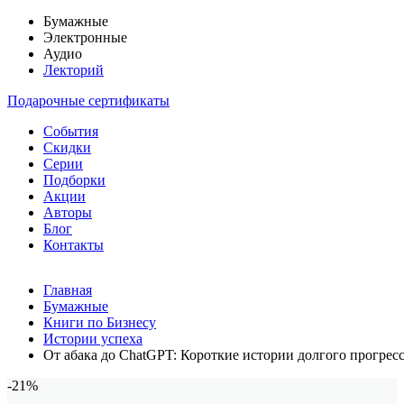
Бумажные
Электронные
Аудио
Лекторий
Подарочные сертификаты
События
Скидки
Серии
Подборки
Акции
Авторы
Блог
Контакты
Главная
Бумажные
Книги по Бизнесу
Истории успеха
От абака до ChatGPT: Короткие истории долгого прогрес
-21%