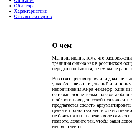
Описание
Об авторе
Характеристики
Отзывы экспертов
О чем
Мы привыкли к тому, что распоряжения
традиция сильна как в российском обще
нередко ошибаются, и чем выше ранг р
Возразить руководству или даже не вы
у вас больше опыта, знаний или поним
неподчинения Айра Чейлефф, один из 
основывался не только на своем обшир
в области поведенческой психологии. 
предлагается сделать, аргументироват
целей и полностью нести ответственно
не боясь идти наперекор воле самого 
правоте, делайте так, чтобы ваши до
неподчинения.