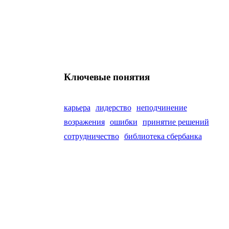
Ключевые понятия
карьера
лидерство
неподчинение
возражения
ошибки
принятие решений
сотрудничество
библиотека сбербанка