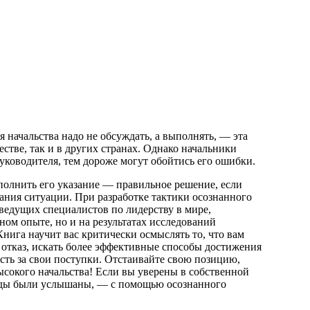
 начальства надо не обсуждать, а выполнять, — эта
стве, так и в других странах. Однако начальники
уководителя, тем дороже могут обойтись его ошибки.
полнить его указание — правильное решение, если
ания ситуации. При разработке тактики осознанного
ведущих специалистов по лидерству в мире,
ном опыте, но и на результатах исследований
Книга научит вас критически осмыслять то, что вам
ь отказ, искать более эффективные способы достижения
сть за свои поступки. Отстаивайте свою позицию,
высокого начальства! Если вы уверены в собственной
воды были услышаны, — с помощью осознанного