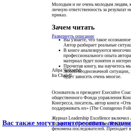
Молодым и не очень молодым людям, к
личную ответственность за результат н
приказ.
Зачем читать
Развернуть описание
Вы узнаете, что такое осознанно
Автор разбирает реальные ситуа
В книге анализируются многочис
профессионального опыта автора
материал будет понятен и интере
Прочитав книгу, вы научитесь мы
Айра Чейлефф
любой неоднозначной ситуации, 
Ira Chaleff
будет зависеть очень многое.
Основатель и президент Executive Coach
общественного Фонда управления Конг
Конгресса, писатель, автор книги «От
поддерживать их» (The Courageous Follo
Журнал Leadership Excellence включил
Вас также могут заинтересовать лекции
лидерству». Harvard Business Review 
феномена последователей. Преподает 