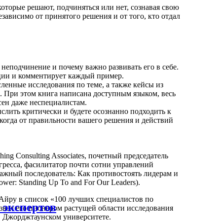
оторые решают, подчиняться или нет, сознавая свою
езависимо от принятого решения и от того, кто отдал
е неподчинение и почему важно развивать его в себе.
ции и комментирует каждый пример.
ленные исследования по теме, а также кейсы из
. При этом книга написана доступным языком, весь
сен даже неспециалистам.
слить критически и будете осознанно подходить к
когда от правильности вашего решения и действий
ing Consulting Associates, почетный председатель
ресса, фасилитатор почти сотни управлений
важный последователь: Как противостоять лидерам и
wer: Standing Up To and For Our Leaders).
 Айру в список «100 лучших специалистов по
 экспертов
назвал его пионером растущей области исследования
в Джорджтаунском университете.