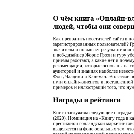
О чём книга «Онлайн-вл
людей, чтобы они совер
Как превратить посетителей сайта в п
зарегистрированных пользователей? Г
значительно повышает результативнос
и веб-дизайнер Жорис Гроэн и гуру уб
приемы работают, а какие нет и почем
рекомендации, которые основаны на с
аудиторией и знаниях наиболее извес
Фогг, Чалдини и Канеман. Это самое 
пути онлайн-клиентов к поставленной
примеров и иллюстраций того, что нужн
Награды и рейтинги
Книга заслужила следующие награды: 
(2020), Номинация на «Книгу года в к
престижной голландской маркетингово
выделяется на фоне остальных тем, чт