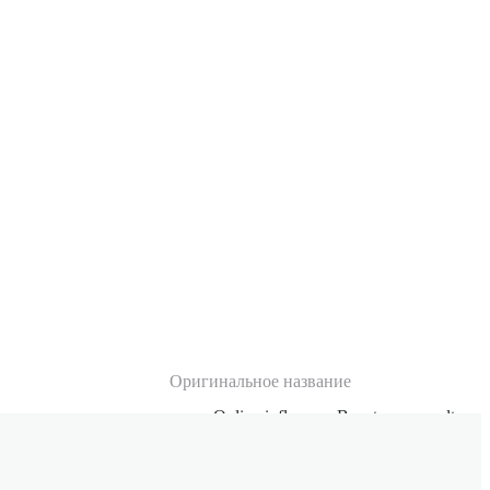
Оригинальное название
Online influence. Boost your results
with proven behavioral science