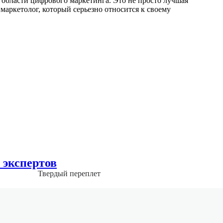
 области цифрового маркетинга. Это не просто лучшая
 маркетолог, который серьезно относится к своему
 экспертов
Твердый переплет
Библос
978-5-905641-80-0