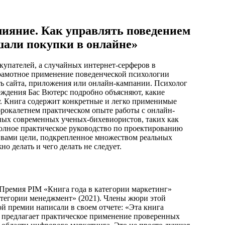
ияние. Как управлять поведением
шали покупки в онлайне»
окупателей, а случайных интернет-серферов в
рамотное применение поведенческой психологии
ть сайта, приложения или онлайн-кампании. Психолог
еждения Бас Вютерс подробно объясняют, какие
у. Книга содержит конкретные и легко применимые
орокалетнем практическом опыте работы с онлайн-
тных современных ученых-бихевиористов, таких как
полное практическое руководство по проектированию
 вами цели, подкрепленное множеством реальных
о делать и чего делать не следует.
Премия PIM «Книга года в категории маркетинг»
атегории менеджмент» (2021). Члены жюри этой
й премии написали в своем отчете: «Эта книга
о предлагает практическое применение проверенных