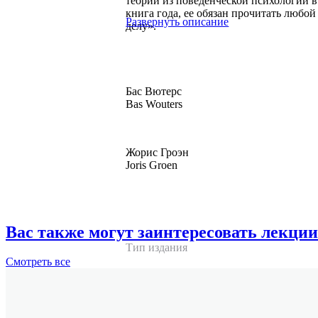
теорий из поведенческой психологии в
книга года, ее обязан прочитать любой
Развернуть описание
делу».
Бас Вютерс
Bas Wouters
Жорис Гроэн
Joris Groen
Вас также могут заинтересовать лекции
Тип издания
Смотреть
все
Издательство
ISBN