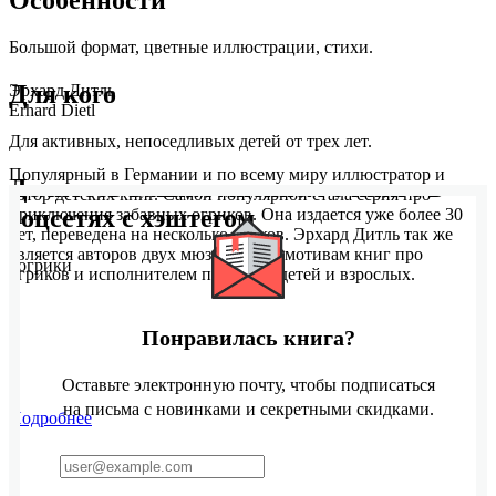
Особенности
Большой формат, цветные иллюстрации, стихи.
Для кого
Эрхард Дитль
Erhard Dietl
Для активных, непоседливых детей от трех лет.
Популярный в Германии и по всему миру иллюстратор и
Делитесь вашим мнением о книге в
автор детских книг. Самой популярной стала серия про
соцсетях с хэштегом
приключения забавных огриков. Она издается уже более 30
лет, переведена на несколько языков. Эрхард Дитль так же
является авторов двух мюзиклов по мотивам книг про
#огрики
огриков и исполнителем песен для детей и взрослых.
Понравилась книга?
Оставьте электронную почту, чтобы подписаться
на письма с новинками и секретными скидками.
Подробнее