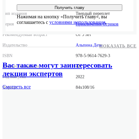
Получить главу
Тип издания
Твердый переплет
Нажимая на кнопку «Получить главу», вы
соглашаетесь с
условиями использования
.
Серия
Приключения Огриков
Рекомендуемый возраст
От 3 лет
Издательство
Альпина.Дети
ПОКАЗАТЬ ВСЕ
ISBN
978-5-9614-7629-3
Вас также могут заинтересовать
Количество страниц
42
лекции экспертов
Год выпуска
2022
Смотреть
все
Формат
84x108/16
Размер
196x269x8
Вес
299 г.
Оригинальное название
Die Olchis. Das große Weltraumabenteuer