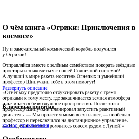
О чём книга «Огрики: Приключения в
космосе»
Ну и замечательный космический корабль получился
у Огриков!
Отправляйся вместе с зелёным семейством покорять звёздные
просторы и знакомиться с нашей Солнечной системой!
А лучший в мире ракета-носитель Огнепых и умнейший
профессор Шипучкин тебе в этом помогут!
Развернуть описание
«Огнепыху предстояло отбуксировать ракету с тремя
огриками к тому месту, где заканчивается земная атмосфера
и начинается безвоздушное пространство. После этого
Ключевые понятия
профессор Шипучкин планировал запустить реактивный
двигатель. — Мы пролетим мимо всех планет, — пообещал
профессор и переключился на дистанционное управление.
космос
приключения
— Но для начала вы промчитесь совсем рядом с Луной!»