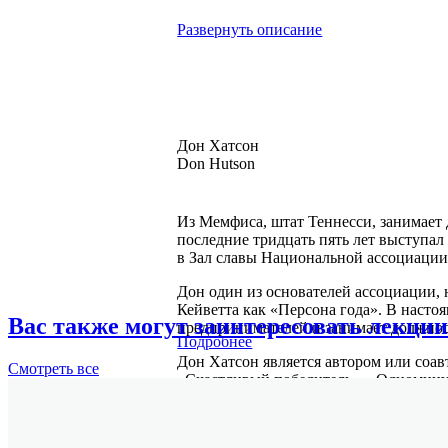
Развернуть описание
Дон Хатсон
Don Hutson
Из Мемфиса, штат Теннесcи, занимает д
последние тридцать пять лет выступал 
в Зал славы Национальной ассоциации
Дон один из основателей ассоциации, 
Кейветта как «Персона года». В насто
Вас также могут заинтересовать лекции
предпринимателей и занимает должност
Подробнее
Дон Хатсон является автором или соав
Смотреть
все
«Счастливый победитель», «Одномину
программы по управлению и продажам
телевидении.
Итан Уиллис
Ethan Willis