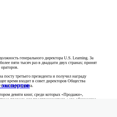
олжность генерального директора U.S. Learning. За
более пяти тысяч раз в двадцати двух странах; принят
 ораторов.
на посту третьего президента и получил награду
ящее время входит в совет директоров Общества
 экспертов
ь его президента.
тором девяти книг, среди которых «Продажи»,
тные правила для предпринимателя»; его обучающие
 выходили на CD и DVD. Регулярно выступает на