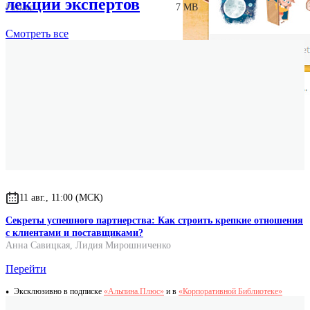
лекции экспертов
Размер
7 MB
Смотреть
все
Для кого
Для детей от 5 лет и их родителей.
11 авг., 11:00 (МСК)
Секреты успешного партнерства: Как строить крепкие отношения
с клиентами и поставщиками?
Анна Савицкая
,
Лидия Мирошниченко
Перейти
Эксклюзивно в подписке
«Альпина.Плюс»
и в
«Корпоративной Библиотеке»