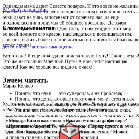
Однажды мама дарит Селесте подарок. И это вовсе не желанн
Развернуть описание
телескоп, а... очки! Селесте непросто к ним сразу привыкнуть 
очки давят на уши, запотевают от горячего чая, да еще
и одноклассник придумал ей обидное прозвище. Да зачем
Ключевые понятия
вообще нужны эти очки?! Для того, чтобы увидеть этот мир
во всей полноте его красок, наслаждаться и восхищаться им,
а значит, и жить более полной жизнью и становиться благодаря
этому лучше!
детям о теле
детская самооценка
Вот это да! Я еще никогда не видела такую Луну! Такие звезды
Это же настоящий Млечный Путь! А вон летит настоящая
комета! Как же хорошо все видно в очках!
Зачем читать
Мария Колкер
Понять, что очки — это суперсила, а не проблема;
Понять, что дети, которые носят очки, могут стесняться
Художник и писатель. Нарисовала более 25 книг для издательс
и испытывать дискомфорт, поэтому не нужно их дразнить
в России и более 10 — для зарубежных. Работает с
Узнать, как помочь ребенку, если ему прописали очки.
издательствами «Альпина», «МИФ. Детство», «Феникс», «Бин
— Мам, разве в очках я не похожа на старого профессора?
Детства», «Рипол классик», «Настя и Никита», а также с
— Ну конечно же нет! Ты такая же, как и была, просто в очках.
компаниями «Аэрофлот», «Сбербанк», «Перекрёсток» и
А давай я подарю тебе на день рождения телескоп? Может,
«Финам». Трижды лауреат «Образа Книги».
ты правда станешь профессором астрономии.