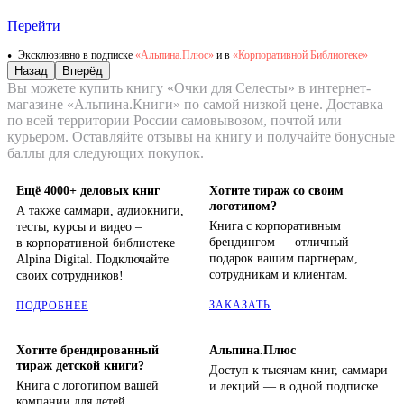
Перейти
Эксклюзивно в подписке
«Альпина.Плюс»
и в
«Корпоративной Библиотеке»
Назад
Вперёд
Вы можете купить книгу «Очки для Селесты» в интернет-
магазине «Альпина.Книги» по самой низкой цене. Доставка
по всей территории России самовывозом, почтой или
курьером. Оставляйте отзывы на книгу и получайте бонусные
баллы для следующих покупок.
Ещё 4000+ деловых книг
Хотите тираж со своим
логотипом?
А также саммари, аудиокниги,
Книга с корпоративным
тесты, курсы и видео –
брендингом — отличный
в корпоративной библиотеке
подарок вашим партнерам,
Alpina Digital. Подключайте
сотрудникам и клиентам.
своих сотрудников!
ЗАКАЗАТЬ
ПОДРОБНЕЕ
Хотите брендированный
Альпина.Плюс
тираж детской книги?
Доступ к тысячам книг, саммари
Книга с логотипом вашей
и лекций — в одной подписке.
компании для детей