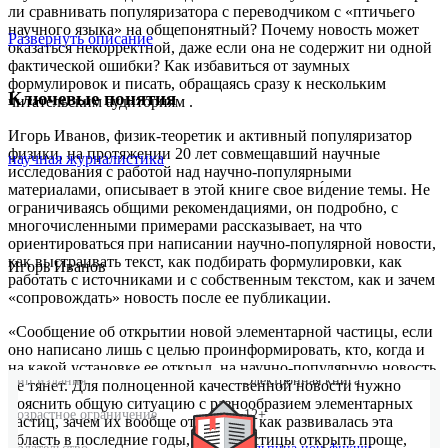
ли сравнивать популяризатора с переводчиком с «птичьего
научного языка» на общепонятный? Почему новость может
Развернуть описание
оказаться некорректной, даже если она не содержит ни одной
фактической ошибки? Как избавиться от заумных
формулировок и писать, обращаясь сразу к нескольким
Ключевые понятия
читательским аудиториям .
Игорь Иванов, физик-теоретик и активный популяризатор
физики, на протяжении 20 лет совмещавший научные
научная журналистика
исследования с работой над научно-популярными
материалами, описывает в этой книге свое ви́дение темы. Не
ограничиваясь общими рекомендациями, он подробно, с
многочисленными примерами рассказывает, на что
ориентироваться при написании научно-популярной новости,
как выстраивать текст, как подбирать формулировки, как
Игорь Иванов
работать с источниками и с собственным текстом, как и зачем
«сопровождать» новость после ее публикации.
«Сообщение об открытии новой элементарной частицы, если
оно написано лишь с целью проинформировать, кто, когда и
на какой установке ее открыл, на научно-популярную новость
Тип издания
Электронная книга
не тянет. Для полноценной качественной новости нужно
пояснить общую ситуацию с разнообразием элементарных
Возрастное ограничение
12+
частиц, зачем их вообще открывать, как развивалась эта
область в последние годы, какие частицы открыть проще,