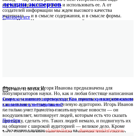
лекции экспертов
научиться правильно искать и использовать ее. А от
создателей информации мы ждем высокого качества
материала — и в смысле содержания, и в смысле формы.
Смотреть
все
Книга Игоря Иванова — спасательный круг для тех, кто хочет
не потонуть при написании научных новостей. Это важно
вдвойне, поскольку такие тонущие тянут за собой и тех, кто
читает новости науки. Учитесь плавать!
Сергей Попов
астрофизик, профессор РАН, автор книги «Все формулы мира.
Как математика объясняет законы природы»
Формально книга Игоря Иванова предназначена для
11 авг., 11:00 (МСК)
популяризаторов науки. Но, как и любая блестяще написанная
книга, она намного превосходит по значению и широте охвата
Секреты успешного партнерства: Как строить крепкие отношения
как заявленную тему, так и целевую аудиторию. Игорь Иванов
с клиентами и поставщиками?
не только учит грамотно писать научные новости — он
Анна Савицкая
,
Лидия Мирошниченко
воодушевляет, мотивирует людей, которым есть что сказать
Перейти
про науку, сделать это. Таких людей немало, и подвигнуть их
на общение с широкой аудиторией — великое дело. Кроме
Эксклюзивно в подписке
«Альпина.Плюс»
и в
«Корпоративной Библиотеке»
того, благодаря многочисленным примерам, книга сама по