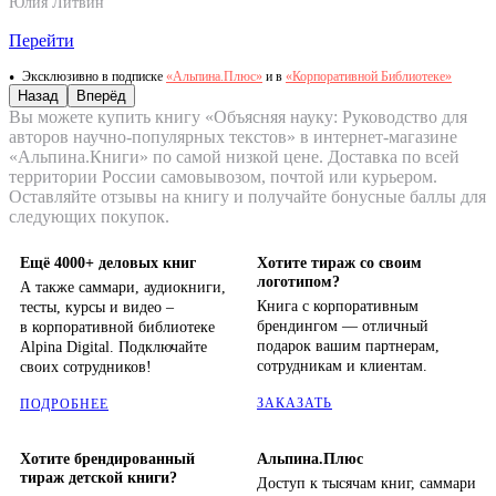
Юлия Литвин
Перейти
Эксклюзивно в подписке
«Альпина.Плюс»
и в
«Корпоративной Библиотеке»
Назад
Вперёд
Вы можете купить книгу «Объясняя науку: Руководство для
авторов научно-популярных текстов» в интернет-магазине
«Альпина.Книги» по самой низкой цене. Доставка по всей
территории России самовывозом, почтой или курьером.
Оставляйте отзывы на книгу и получайте бонусные баллы для
следующих покупок.
Ещё 4000+ деловых книг
Хотите тираж со своим
логотипом?
А также саммари, аудиокниги,
Книга с корпоративным
тесты, курсы и видео –
брендингом — отличный
в корпоративной библиотеке
подарок вашим партнерам,
Alpina Digital. Подключайте
сотрудникам и клиентам.
своих сотрудников!
ЗАКАЗАТЬ
ПОДРОБНЕЕ
Хотите брендированный
Альпина.Плюс
тираж детской книги?
Доступ к тысячам книг, саммари