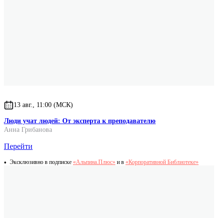
себе интересна именно как качественное научно-популярное
издание , и ее смело можно рекомендовать людям, которые
интересуются наукой, но сами не собираются ничего писать.
Кроме того книга дает разумные ориентиры: как разобраться,
что стоит читать, а что нет, кому можно верить, кому нет. Что
может быть ценнее в пенистом море информационного шума?
Борис Штерн
советский и российский астрофизик, главный редактор газеты
«Троицкий вариант»
13 авг., 11:00 (МСК)
Люди учат людей: От эксперта к преподавателю
Анна Грибанова
Перейти
Эксклюзивно в подписке
«Альпина.Плюс»
и в
«Корпоративной Библиотеке»