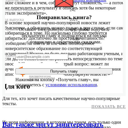
Издательство
Альпина нон-фикшн
какие сложнее и в чем, собственно, тут сложность, — а потом
уже переходить к результату и описать хотя бы некоторые
Количество страниц
242
детали эксперимента».
Понравилась книга?
Год выпуска
2021
«В основе хорошей научно-популярной новости лежит
объяснение, а объяснить можно только в том случае, если сам
Оставьте электронную почту, чтобы получить
Форматы
epub, mobi
разбираешься в теме. Но насколько глубоко требуется
бесплатную главу и подписаться на письма
разбираться? Достаточно ли простой начитанности?
Размер
7 MB
с новинками и секретными скидками.
Необходимо ли иметь за плечами полноценное
университетское образование по соответствующей
дисциплине? Нужно ли быть реально работающим ученым, и
Издано при поддержке
если да, то обязательно ли работать непосредственно по теме
новости? И пожалуй, самый острый вопрос: может ли
научный журналист без профильного научного образования
Получить главу
написать качественную научно-популярную новость?»
Нажимая на кнопку «Получить главу», вы
соглашаетесь с
условиями использования
.
Для кого
Для тех, кто хочет писать качественные научно-популярные
тексты.
ПОКАЗАТЬ ВСЕ
Из моря информации, в котором мы тонем, есть только один
Вас также могут заинтересовать
выход — научиться работать с ней. Потребителям надо