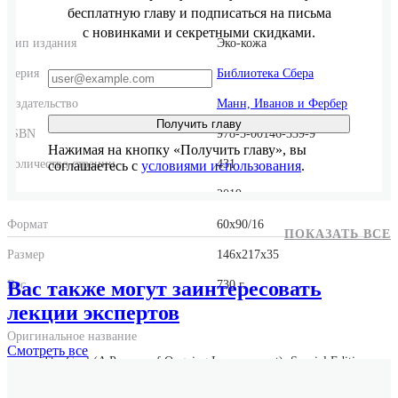
бесплатную главу и подписаться на письма
с новинками и секретными скидками.
Тип издания
Эко-кожа
Серия
Библиотека Сбера
Издательство
Манн, Иванов и Фербер
Получить главу
ISBN
978-5-00146-339-9
Нажимая на кнопку «Получить главу», вы
Количество страниц
431
соглашаетесь с
условиями использования
.
Год выпуска
2019
Формат
60x90/16
ПОКАЗАТЬ ВСЕ
Размер
146x217x35
Вас также могут заинтересовать
Вес
730 г.
лекции экспертов
Оригинальное название
Смотреть
все
The Goal (A Process of Ongoing Improvement): Special Edition
Оригинальные имена авторов