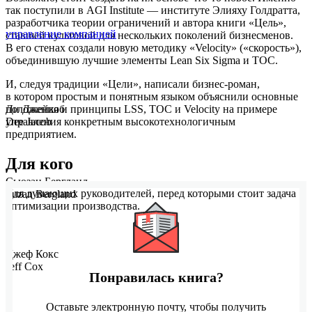
так поступили в AGI Institute — институте Элияху Голдратта,
разработчика теории ограничений и автора книги «Цель»,
управление компанией
ставшей культовой для нескольких поколений бизнесменов.
В его стенах создали новую методику «Velocity» («скорость»),
объединившую лучшие элементы Lean Six Sigma и TOC.
И, следуя традиции «Цели», написали бизнес-роман,
в котором простым и понятным языком объяснили основные
положения и принципы LSS, TOC и Velocity на примере
Ди Джейкоб
управления конкретным высокотехнологичным
Dee Jacob
предприятием.
Для кого
Сьюзан Бергланд
Для думающих руководителей, перед которыми стоит задача
Suzan Bergland
оптимизации производства.
Джеф Кокс
Jeff Cox
Понравилась книга?
Оставьте электронную почту, чтобы получить