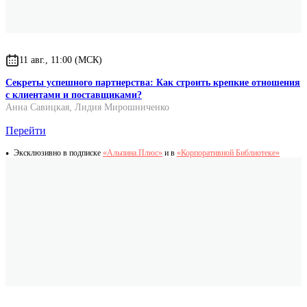
11 авг., 11:00 (МСК)
Секреты успешного партнерства: Как строить крепкие отношения
с клиентами и поставщиками?
Анна Савицкая
,
Лидия Мирошниченко
Перейти
Эксклюзивно в подписке
«Альпина.Плюс»
и в
«Корпоративной Библиотеке»