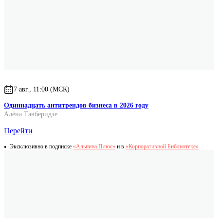
Dee Jacob
Suzan Bergland
Jeff Cox
7 авг., 11:00 (МСК)
Одиннадцать антитрендов бизнеса в 2026 году
Алёна Тавберидзе
Перейти
Эксклюзивно в подписке
«Альпина.Плюс»
и в
«Корпоративной Библиотеке»