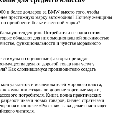
000 и более долларов за BMW вместо того, чтобы
менее престижную марку автомобиля? Почему женщины
 но приобрести белье известной марки?
обальную тенденцию. Потребители сегодня готовы
которые обладают для них эмоциональной значимостью
ачестве, функциональности и чувстве морального
е стимулы и социальные факторы приводят
реимущества делают дорогой товар или услугу
еля? Как сложившемуся производителю создать
 консультантов и исследователей мирового класса,
 как компании создавали дорогие торговые марки,
ассового потребителя. Книга полна практических
 разработчиками новых товаров, бизнес-стратегами
щенная в конце ее «Русская» глава делает настоящее
йского читателя.