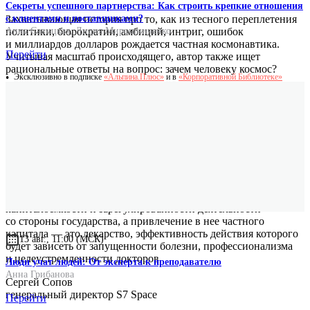
Секреты успешного партнерства: Как строить крепкие отношения
Захватывающая история про то, как из тесного переплетения
с клиентами и поставщиками?
политики, бюрократии, амбиций, интриг, ошибок
Анна Савицкая
,
Лидия Мирошниченко
и миллиардов долларов рождается частная космонавтика.
Перейти
Учитывая масштаб происходящего, автор также ищет
рациональные ответы на вопрос: зачем человеку космос?
Эксклюзивно в подписке
«Альпина.Плюс»
и в
«Корпоративной Библиотеке»
Анастасия Дагаева
обозреватель аэрокосмической отрасли, автор Forbes.ru,
Carnegie.ru, Harvard Business Review
Спустя 60 лет космическая промышленность стран-
первопроходцев вошла в период стагнации из-за большой
капиталоемкости и зарегулированности деятельности
со стороны государства, а привлечение в нее частного
капитала — это лекарство, эффективность действия которого
13 авг., 11:00 (МСК)
будет зависеть от запущенности болезни, профессионализма
и целеустремленности докторов.
Люди учат людей: От эксперта к преподавателю
Анна Грибанова
Сергей Сопов
генеральный директор S7 Space
Перейти