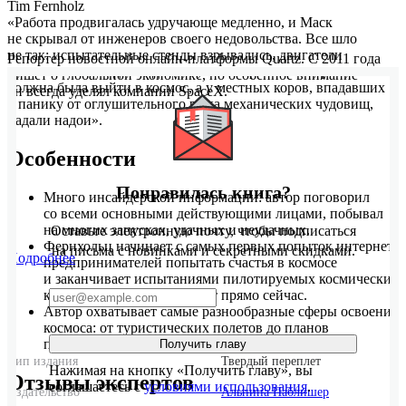
Tim Fernholz
«Работа продвигалась удручающе медленно, и Маск
не скрывал от инженеров своего недовольства. Все шло
не так: испытательные стенды взрывались, двигатели
Репортер новостной онлайн-платформы Quartz. С 2011 года
расплавлялись задолго до того, как теоретическая ракета
пишет о глобальной экономике, но особенное внимание
должна была выйти в космос, а у местных коров, впадавших
он всегда уделял компании SpaceX.
в панику от оглушительного рыка механических чудовищ,
падали надои».
Особенности
Понравилась книга?
Много инсайдерской информации: автор поговорил
со всеми основными действующими лицами, побывал
на многих запусках, удачных и неудачных.
Оставьте электронную почту, чтобы подписаться
Фернхольц начинает с самых первых попыток интернет-
на письма с новинками и секретными скидками.
Подробнее
предпринимателей попытать счастья в космосе
и заканчивает испытаниями пилотируемых космических
кораблей, которые проходят прямо сейчас.
Автор охватывает самые разнообразные сферы освоения
космоса: от туристических полетов до планов
по колонизации астероидов, Луны и Марса.
Получить главу
Тип издания
Твердый переплет
Нажимая на кнопку «Получить главу», вы
Отзывы экспертов
соглашаетесь с
условиями использования
.
Издательство
Альпина Паблишер