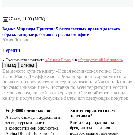
27 авг., 11:00 (МСК)
Кодекс Миранды Пристли: 5 безжалостных правил делового
образа, которые работают в реальном офисе
Юлия Литвин
Перейти
Эксклюзивно в подписке
«Альпина.Плюс»
и в
«Корпоративной Библиотеке»
Назад
Вперёд
Вы можете купить книгу «Новая космическая гонка: Как
Илон Маск, Джефф Безос и Ричард Брэнсон соревнуются за
первенство в космосе» в интернет-магазине «Альпина.Книги»
по самой низкой цене. Доставка по всей территории России
самовывозом, почтой или курьером. Оставляйте отзывы на
книгу и получайте бонусные баллы для следующих покупок.
Ещё 4000+ деловых книг
Хотите тираж со своим
логотипом?
А также саммари, аудиокниги,
Книга с корпоративным
тесты, курсы и видео –
брендингом — отличный
в корпоративной библиотеке
подарок вашим партнерам,
Alpina Digital. Подключайте