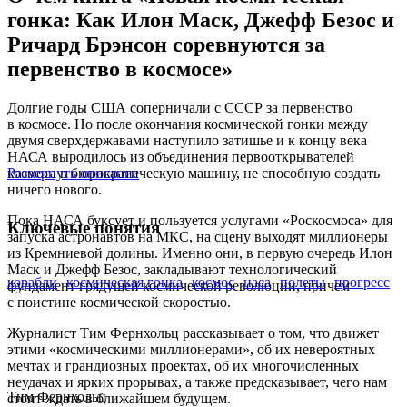
гонка: Как Илон Маск, Джефф Безос и
Ричард Брэнсон соревнуются за
первенство в космосе»
Долгие годы США соперничали с СССР за первенство
в космосе. Но после окончания космической гонки между
двумя сверхдержавами наступило затишье и к концу века
НАСА выродилось из объединения первооткрывателей
космоса в бюрократическую машину, не способную создать
Развернуть описание
ничего нового.
Пока НАСА буксует и пользуется услугами «Роскосмоса» для
Ключевые понятия
запуска астронавтов на МКС, на сцену выходят миллионеры
из Кремниевой долины. Именно они, в первую очередь Илон
Маск и Джефф Безос, закладывают технологический
корабли
космическая гонка
космос
наса
полеты
прогресс
фундамент грядущей космической революции, причем
с поистине космической скоростью.
Журналист Тим Фернхольц рассказывает о том, что движет
этими «космическими миллионерами», об их невероятных
мечтах и грандиозных проектах, об их многочисленных
неудачах и ярких прорывах, а также предсказывает, чего нам
Тим Фернхольц
стоит ждать в ближайшем будущем.