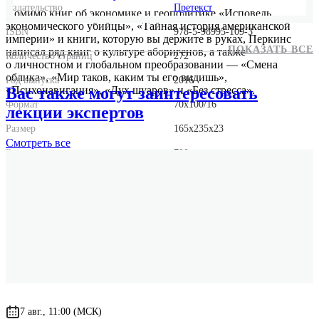
Издательство
Претекст
Помимо книг об экономике и геополитике «Исповедь
экономического убийцы», «Тайная история американской
ISBN
978-5-98995-109-3
империи» и книги, которую вы держите в руках, Перкинс
ПОКАЗАТЬ ВСЕ
написал ряд книг о культуре аборигенов, а также
Количество страниц
272
о личностном и глобальном преобразовании — «Смена
облика», «Мир таков, каким ты его видишь»,
Год выпуска
2016
«Психонавигация», «Дух шуаров» и «Без стресса».
Вас также могут заинтересовать
Формат
70x100/16
лекции экспертов
Размер
165x235x23
Смотреть
все
Вес
700 г.
Оригинальное название
The New Confessions of an Economic Hit Man
Оригинальное имя автора
John Perkins
7 авг., 11:00 (МСК)