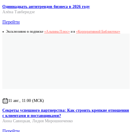
Одиннадцать антитрендов бизнеса в 2026 году
Алёна Тавберидзе
Перейти
Эксклюзивно в подписке
«Альпина.Плюс»
и в
«Корпоративной Библиотеке»
11 авг., 11:00 (МСК)
Секреты успешного партнерства: Как строить крепкие отношения
с клиентами и поставщиками?
Анна Савицкая
,
Лидия Мирошниченко
Перейти