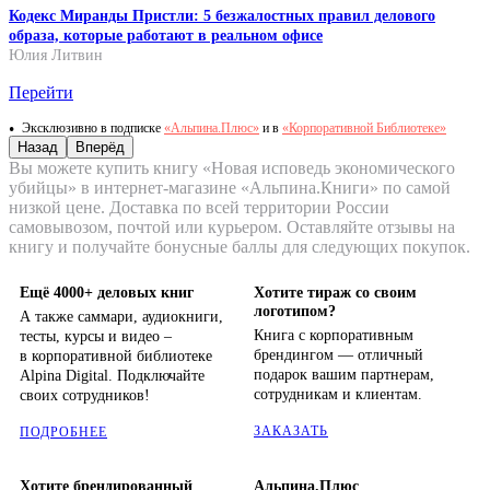
Кодекс Миранды Пристли: 5 безжалостных правил делового
образа, которые работают в реальном офисе
Юлия Литвин
Перейти
Эксклюзивно в подписке
«Альпина.Плюс»
и в
«Корпоративной Библиотеке»
Назад
Вперёд
Вы можете купить книгу «Новая исповедь экономического
убийцы» в интернет-магазине «Альпина.Книги» по самой
низкой цене. Доставка по всей территории России
самовывозом, почтой или курьером. Оставляйте отзывы на
книгу и получайте бонусные баллы для следующих покупок.
Ещё 4000+ деловых книг
Хотите тираж со своим
логотипом?
А также саммари, аудиокниги,
Книга с корпоративным
тесты, курсы и видео –
брендингом — отличный
в корпоративной библиотеке
подарок вашим партнерам,
Alpina Digital. Подключайте
сотрудникам и клиентам.
своих сотрудников!
ЗАКАЗАТЬ
ПОДРОБНЕЕ
Хотите брендированный
Альпина.Плюс