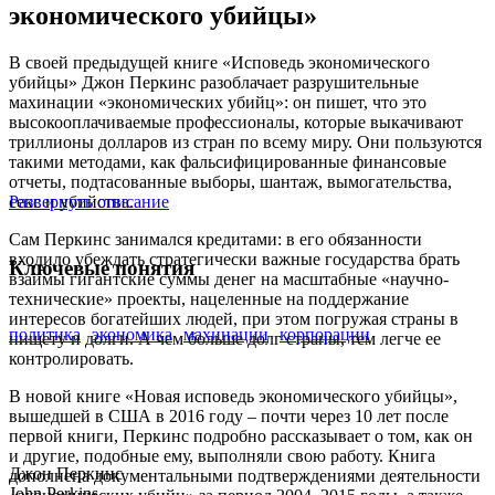
экономического убийцы»
В своей предыдущей книге «Исповедь экономического
убийцы» Джон Перкинс разоблачает разрушительные
махинации «экономических убийц»: он пишет, что это
высокооплачиваемые профессионалы, которые выкачивают
триллионы долларов из стран по всему миру. Они пользуются
такими методами, как фальсифицированные финансовые
отчеты, подтасованные выборы, шантаж, вымогательства,
секс и убийства.
Развернуть описание
Сам Перкинс занимался кредитами: в его обязанности
входило убеждать стратегически важные государства брать
Ключевые понятия
взаймы гигантские суммы денег на масштабные «научно-
технические» проекты, нацеленные на поддержание
интересов богатейших людей, при этом погружая страны в
политика
экономика
махинации
корпорации
нищету и долги. А чем больше долг страны, тем легче ее
контролировать.
В новой книге «Новая исповедь экономического убийцы»,
вышедшей в США в 2016 году – почти через 10 лет после
первой книги, Перкинс подробно рассказывает о том, как он
и другие, подобные ему, выполняли свою работу. Книга
Джон Перкинс
дополнена документальными подтверждениями деятельности
John Perkins