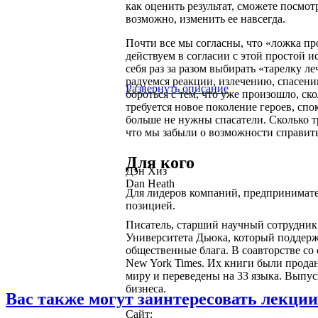
как оценить результат, сможете посмо
возможно, изменить ее навсегда.
Почти все мы согласны, что «ложка пр
действуем в согласии с этой простой 
себя раз за разом выбирать «тарелку 
радуемся реакции, излечению, спасени
Развернуть описание
бороться с тем, что уже произошло, с
требуется новое поколение героев, сп
больше не нужны спасатели. Сколько т
что мы забыли о возможности справить
Для кого
Дэн Хиз
Dan Heath
Для лидеров компаний, предпринимате
позицией.
Писатель, старший научный сотрудник
Университета Дьюка, который поддер
общественные блага. В соавторстве со
New York Times. Их книги были прода
миру и переведены на 33 языка. Выпу
бизнеса.
Вас также могут заинтересовать лекции
Сайт: