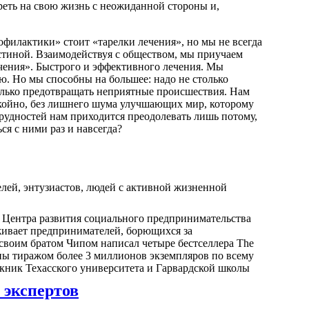
треть на свою жизнь с неожиданной стороны и,
офилактики» стоит «тарелки лечения», но мы не всегда
истиной. Взаимодействуя с обществом, мы приучаем
лечения». Быстрого и эффективного лечения. Мы
ю. Но мы способны на большее: надо не столько
колько предотвращать неприятные происшествия. Нам
окойно, без лишнего шума улучшающих мир, которому
рудностей нам приходится преодолевать лишь потому,
ся с ними раз и навсегда?
лей, энтузиастов, людей с активной жизненной
 Центра развития социального предпринимательства
живает предпринимателей, борющихся за
 своим братом Чипом написал четыре бестселлера The
ны тиражом более 3 миллионов экземпляров по всему
скник Техасского университета и Гарвардской школы
 экспертов