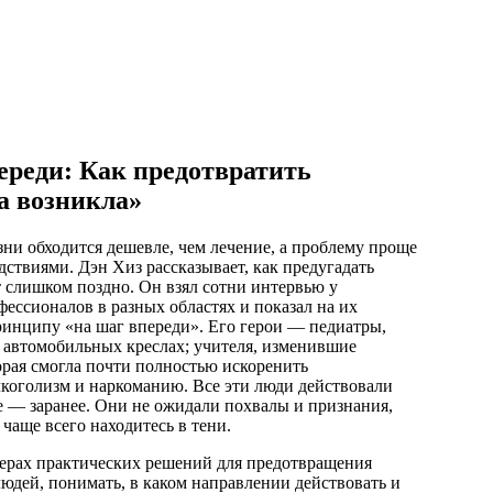
ереди: Как предотвратить
на возникла»
зни обходится дешевле, чем лечение, а проблему проще
едствиями. Дэн Хиз рассказывает, как предугадать
т слишком поздно. Он взял сотни интервью у
ессионалов в разных областях и показал на их
ринципу «на шаг впереди». Его герои — педиатры,
х автомобильных креслах; учителя, изменившие
торая смогла почти полностью искоренить
лкоголизм и наркоманию. Все эти люди действовали
е — заранее. Они не ожидали похвалы и признания,
 чаще всего находитесь в тени.
мерах практических решений для предотвращения
юдей, понимать, в каком направлении действовать и