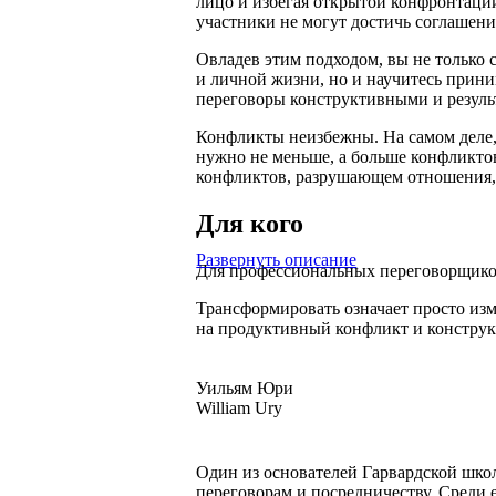
лицо и избегая открытой конфронтации
участники не могут достичь соглашени
Овладев этим подходом, вы не только 
и личной жизни, но и научитесь прин
переговоры конструктивными и резул
Конфликты неизбежны. На самом деле, 
нужно не меньше, а больше конфликто
конфликтов, разрушающем отношения, ж
Для кого
Развернуть описание
Для профессиональных переговорщиков
Трансформировать означает просто из
на продуктивный конфликт и констру
Уильям Юри
William Ury
Один из основателей Гарвардской шко
переговорам и посредничеству. Среди 