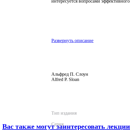
интересуется вопросами эффективного
Развернуть описание
Альфред П. Слоун
Alfred P. Sloan
Тип издания
Серия
Вас также могут заинтересовать лекции