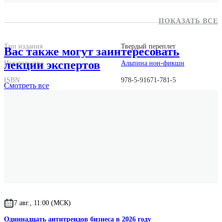
ПОКАЗАТЬ ВСЕ
Тип издания
Твердый переплет
Вас также могут заинтересовать
лекции экспертов
Издательство
Альпина нон-фикшн
ISBN
978-5-91671-781-5
Смотреть
все
Количество страниц
224
Год выпуска
2017
Формат
60x90/16
Размер
190x141x17
Вес
370 г.
7 авг., 11:00 (МСК)
Одиннадцать антитрендов бизнеса в 2026 году