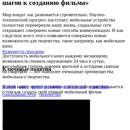
шагов к созданию фильма»
Мир вокруг нас развивается стремительно. Научно-
технический прогресс наступает, мобильные устройства
полностью перевернули нашу жизнь, социальные сети
открывают совершено новые способы коммуникации. И как
следствие всего этого появляются совершено новые
возможности для творчества, такие например, как мобильное
кино.
Развернуть описание
Доступность мобильного кино каждому желающему,
возможность снимать окружающее 24 часа в сутки,
высочайшая степень доверия зрителей к историям снятым
Ключевые понятия
на смартфон — вот наиболее очевидные преимущества
мобильного творчества.
камера
кино
коммуникация
мобильный
смартфон
В этой книге просто и понятно, за сто шагов рассказывается
о том как создать свой первый мобильный фильм.
социальные сети
творчество
Ольга Кононова