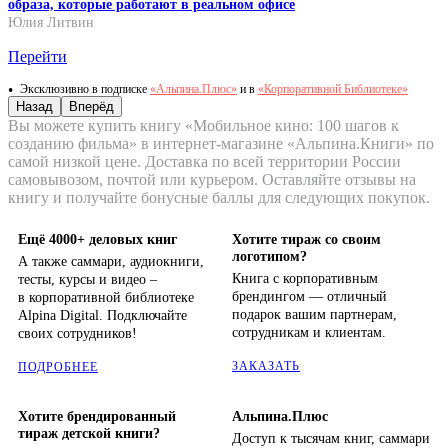
образа, которые работают в реальном офисе
Юлия Литвин
Перейти
Эксклюзивно в подписке
«Альпина.Плюс»
и в
«Корпоративной Библиотеке»
Назад
Вперёд
Вы можете купить книгу «Мобильное кино: 100 шагов к
созданию фильма» в интернет-магазине «Альпина.Книги» по
самой низкой цене. Доставка по всей территории России
самовывозом, почтой или курьером. Оставляйте отзывы на
книгу и получайте бонусные баллы для следующих покупок.
Ещё 4000+ деловых книг
Хотите тираж со своим
логотипом?
А также саммари, аудиокниги,
Книга с корпоративным
тесты, курсы и видео –
брендингом — отличный
в корпоративной библиотеке
подарок вашим партнерам,
Alpina Digital. Подключайте
сотрудникам и клиентам.
своих сотрудников!
ЗАКАЗАТЬ
ПОДРОБНЕЕ
Хотите брендированный
Альпина.Плюс
тираж детской книги?
Доступ к тысячам книг, саммари