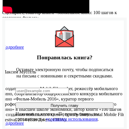
Сценарист, соавтор книги «Мобильное кино: 100 шагов к
созданию фильма».
Подробнее
Понравилась книга?
Оставьте электронную почту, чтобы подписаться
Максим Муссель
на письма с новинками и секретными скидками.
Создатель проекта MobileFilmmaker, режиссёр мобильного
кино, соорганизатор общероссийского конкурса мобильного
кино «Фильм-Мобиль 2016», куратор первого
профессионального курса «Основы создания мобильного
Получить главу
кино» в Высшей школе экономики, автор книги «100 шагов
Нажимая на кнопку «Получить главу», вы
к созданию мобильного кино», призёр International Mobile Film
соглашаетесь с
условиями использования
.
Festival 2014 (Сан-Диего, США).
Подробнее