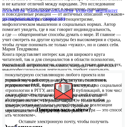
и не каталог отличий между народами. Это исследование
того, как культура прорастает в мышление, поведение
психология
социальная психология
культура
менталитет
и повседневные реакции — от античных описаний «чужаков»
социальные нормы
социология
до современных разговоров об этноцентризме,
мифологическом мышлении и социальных нормах. Автор
помогает увидеть, где в нас говорит индивидуальность,
а где — общепринятые способы думать о мире. И главное —
учит смотреть на другие культуры без высокомерия и страха,
чтобы лучше понимать не только «чужих», но и самих себя.
Мария Тендрякова
Книга представляет интерес как для широкого круга
читателей, так и для специалистов в области психологии,
социальной антропологии, социологии, а также для всех тех,
Российский антрополог, психолог, кандидат исторических
чья профессиональная деятельность требует учитывать
наук.
этнокультурную составляющую любого проекта или
принимаемого решения — для педагогов, политиков,
Старший научный сотрудник Института этнологии и
предпринимателей, юристов, журналистов и др.
антропологии РАН, более 20 лет читала курсы по социальной
антропологии в РГГУ, автор более 50 публикаций, в том числе
Каждое общество предлагает человеку свой сценарий
монографий: «Охота на ведьм: Исторический опыт
собственно человеческого поведения — от способов
интолерантности», «Игровые миры: От Homo ludens до
удовлетворения витальных потребностей до реализации
геймера», «Антропология детства: Прошлое о
Понравилась книга?
экзистенциальных сценариев жизни: «Культура — это способ
современности» и других научных работ.
быть человеком».
Оставьте электронную почту, чтобы получить