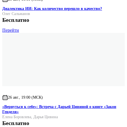
Диалектика ИИ: Как количество перешло в качество?
Олег Сальманов
Бесплатно
Перейти
26 авг., 19:00 (МСК)
«Вернуться к себе»: Встреча с Дарьей Цивиной о книге «Закон
Генделя»
Елена Боровлева
,
Дарья Цивина
Бесплатно