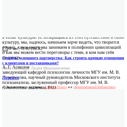
Вместе с Марией Тендряковой мы совершаем
нефантастическое путешествие во времени и пространстве
в Иные культуры. И, возвращаясь из этих путешествий в свою
культуру, мы, надеюсь, начинаем зорче видеть, что творится
с нами, какое место мы занимаем в полифонии цивилизаций
11 авг., 11:00 (МСК)
и как мы можем вести переговоры с теми, в ком нам себя
не узнать.
Секреты успешного партнерства: Как строить крепкие отношения
с клиентами и поставщиками?
А. Г. Асмолов
Анна Савицкая
,
Лидия Мирошниченко
заведующий кафедрой психологии личности МГУ им. М. В.
Ломоносова, научный руководитель Московского института
Перейти
психоанализа, заслуженный профессор МГУ им. М. В.
Эксклюзивно в подписке
«Альпина.Плюс»
и в
«Корпоративной Библиотеке»
Ломоносова, академик РАО
Этнически обусловленная вариативность человеческого
поведения как ответа на определенные вызовы жизни реально
существует. Однако она существует не только и не столько