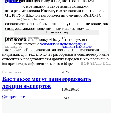
Особенности
Подробнее
бесплатную главу и подписаться на письма
с новинками и секретными скидками.
Книга рекомендована Институтом этнологии и антропологии
РАН, РГГУ и Школой антропологии будущего РАНХиГС.
Психологическая проблема «я» не внутри нас и не вовне, она
в системе взаимоотношений индивида с миром.
Тип издания
Твердый переплет
Получить главу
Для кого
Возрастное ограничение
12+
Нажимая на кнопку «Получить главу», вы
соглашаетесь с
условиями использования
.
Издательство
Альпина Паблишер
Для любителей социологии, антропологии, психологии
индивида. Для тех, кто хочет разобраться в том, почему иначе
ISBN
978-5-0063-1947-9
относится к представителям других народов и как правильно
воспринимать собственное место в мире.
ПОКАЗАТЬ ВСЕ
Количество страниц
446
Год выпуска
2026
Вас также могут заинтересовать
Формат
60x90/16
лекции экспертов
Размер
150x220x20
Смотреть
все
Вес
634 г.