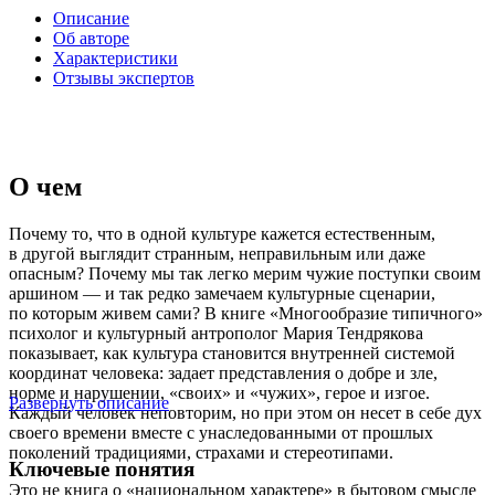
Описание
Об авторе
Характеристики
Отзывы экспертов
О чем
Почему то, что в одной культуре кажется естественным,
в другой выглядит странным, неправильным или даже
опасным? Почему мы так легко мерим чужие поступки своим
аршином — и так редко замечаем культурные сценарии,
по которым живем сами? В книге «Многообразие типичного»
психолог и культурный антрополог Мария Тендрякова
показывает, как культура становится внутренней системой
координат человека: задает представления о добре и зле,
норме и нарушении, «своих» и «чужих», герое и изгое.
Развернуть описание
Каждый человек неповторим, но при этом он несет в себе дух
своего времени вместе с унаследованными от прошлых
поколений традициями, страхами и стереотипами.
Ключевые понятия
Это не книга о «национальном характере» в бытовом смысле