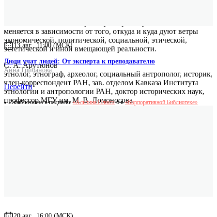
в головах конкретных людей, сколько в постоянно меняющем
свою конфигурацию облаке зыбких и варьирующихся
взаимоотношений, набор и характер которых постоянно
меняется в зависимости от того, откуда и куда дуют ветры
экономической, политической, социальной, этической,
13 авг., 11:00 (МСК)
эстетической и иной вмещающей реальности.
Люди учат людей: От эксперта к преподавателю
С. А. Арутюнов
Анна Грибанова
этнолог, этнограф, археолог, социальный антрополог, историк,
член-корреспондент РАН, зав. отделом Кавказа Института
Перейти
этнологии и антропологии РАН, доктор исторических наук,
профессор МГУ им. М. В. Ломоносова
Эксклюзивно в подписке
«Альпина.Плюс»
и в
«Корпоративной Библиотеке»
20 авг., 16:00 (МСК)