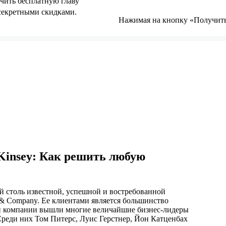
чить бесплатную главу
 секретными скидками.
Нажимая на кнопку «Получить 
Kinsey: Как решить любую
й столь известной, успешной и востребованной
& Company. Ее клиентами является большинство
й компании вышли многие величайшие бизнес-лидеры
Среди них Том Питерс, Луис Герстнер, Йон Катценбах