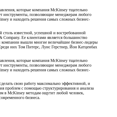
авления, которые компания McKinsey тщательно
ует инструменты, позволяющие менеджерам любого
insey и находить решения самых сложных бизнес-
й столь известной, успешной и востребованной
& Company. Ее клиентами является большинство
й компании вышли многие величайшие бизнес-лидеры
Среди них Том Питерс, Луис Герстнер, Йон Катценбах
авления, которые компания McKinsey тщательно
ует инструменты, позволяющие менеджерам любого
insey и находить решения самых сложных бизнес-
к сделать свою работу максимально эффективной, и
ия проблем с помощью структурирования и анализа
ым в McKinsey методам ощутит любой человек,
овременного бизнеса.