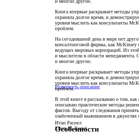
и многие другие.
Книга впервые раскрывает методы упр
охраняла долгое время, и демонстрир
уровня мыслить как консультанты McK
проблем.
На сегодняшний день в мире нет друго
консалтинговой фирмы, как McKinsey 
ведущих мировых корпораций. Из это
и мыслители в области менеджмента. 
и многие другие.
Книга впервые раскрывает методы упр
охраняла долгое время, и демонстрир
уровня мыслить как консультанты McK
Развернуть описание
проблем.
В этой книге я рассказываю о том, ка
описываю практические методы решен
фактов. Выгоду от следования принят
озабоченный выживанием в джунглях с
Итан Расиел
Особенности
Ethan M. Rasiel