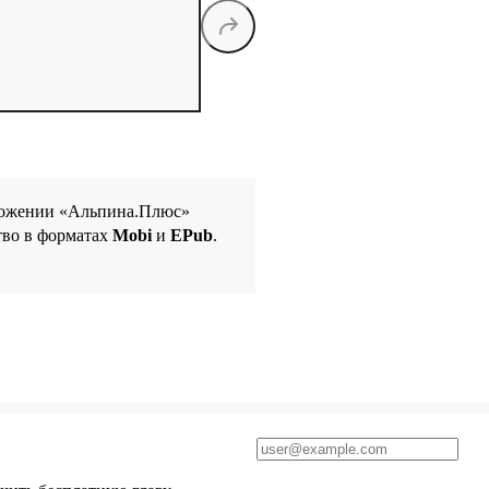
иложении «Альпина.Плюс»
тво в форматах
Mobi
и
EPub
.