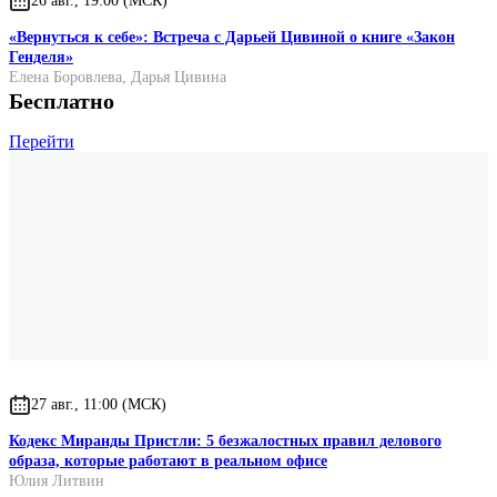
26 авг., 19:00 (МСК)
«Вернуться к себе»: Встреча с Дарьей Цивиной о книге «Закон
Генделя»
Елена Боровлева
,
Дарья Цивина
Бесплатно
Перейти
27 авг., 11:00 (МСК)
Кодекс Миранды Пристли: 5 безжалостных правил делового
образа, которые работают в реальном офисе
Юлия Литвин