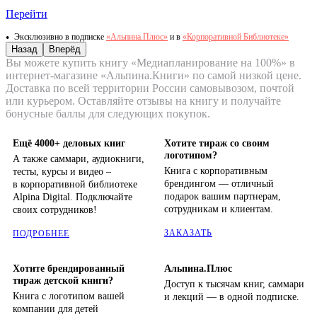
Перейти
Эксклюзивно в подписке
«Альпина.Плюс»
и в
«Корпоративной Библиотеке»
Назад
Вперёд
Вы можете купить книгу «Медиапланирование на 100%» в
интернет-магазине «Альпина.Книги» по самой низкой цене.
Доставка по всей территории России самовывозом, почтой
или курьером. Оставляйте отзывы на книгу и получайте
бонусные баллы для следующих покупок.
Ещё 4000+ деловых книг
Хотите тираж со своим
логотипом?
А также саммари, аудиокниги,
Книга с корпоративным
тесты, курсы и видео –
брендингом — отличный
в корпоративной библиотеке
подарок вашим партнерам,
Alpina Digital. Подключайте
сотрудникам и клиентам.
своих сотрудников!
ЗАКАЗАТЬ
ПОДРОБНЕЕ
Хотите брендированный
Альпина.Плюс
тираж детской книги?
Доступ к тысячам книг, саммари
Книга с логотипом вашей
и лекций — в одной подписке.
компании для детей