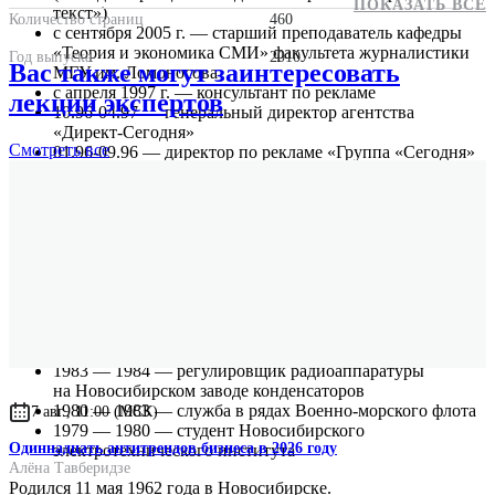
ПОКАЗАТЬ ВСЕ
текст»)
Количество страниц
460
с сентября 2005 г. — старший преподаватель кафедры
«Теория и экономика СМИ» факультета журналистики
Год выпуска
2010
Вас также могут заинтересовать
МГУ им. Ломоносова
с апреля 1997 г. — консультант по рекламе
лекции экспертов
10.96-04.97 — генеральный директор агентства
«Директ-Сегодня»
Смотреть
все
01.96-09.96 — директор по рекламе «Группа «Сегодня»
03.94-12.95 — начальник рекламно-аналитического
центра «Группа «Сегодня»
04.93-02.94 — заведующий отделом международной
рекламы газеты «Комсомольская правда»
03.92-03.93 — заведующий отделом рекламных
проектов «Группа «Сегодня»
10.89-02.92 — сэйлзмен Центра социально-
экономических инициатив «Комсомольская правда»
1984 — 1990 — студент факультета журналистики МГУ
им. Ломоносова
1983 — 1984 — регулировщик радиоаппаратуры
на Новосибирском заводе конденсаторов
1980 — 1983 — служба в рядах Военно-морского флота
7 авг., 11:00 (МСК)
1979 — 1980 — студент Новосибирского
Одиннадцать антитрендов бизнеса в 2026 году
электротехнического института
Алёна Тавберидзе
Родился 11 мая 1962 года в Новосибирске.