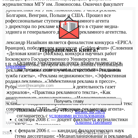
журналистики МГУ им. Ломоносова. Окончил факультет
журналистики МГУ им. Ломоносова. Учился рекламе
в Болгарии, Венгрии, Польше и США. Прошел все
профессиональные ступени: от рекламного агента
до директора по рекламе крупнейшего в стране медиа-
холдинга и генерального директора рекламного агентства.
Александр Назайкин является финалистом конкурса «EPICA»
(Франция), победителем конкурсов «Golden drum» (Словения)
Понравилась книга?
и «Деловая книга» (Москва), конкурса научных работ
Московского Государственного Университета им.
Оставьте электронную почту, чтобы подписаться
М.В.Ломоносова, автором многочисленных публикаций
Подробнее
на письма с новинками и секретными скидками.
о рекламе, а также книг и учебных пособий «Рекламная
служба газеты», «Реклама недвижимости», «Эффективная
продажа рекламы», «Эффективная реклама в прессе»,
«Рубричная реклама», «Рекламная деятельность газет
и журналов», «Практика рекламного текста», «Как
манипулировать журналистами», «Иллюстрирование
Получить главу
Тип издания
Суперобложка
рекламы», «Медиапланирование на 100%», «Рекламный текст
в современных СМИ», «Справочник рекламного агента».
Нажимая на кнопку «Получить главу», вы
Серия
Бизнес на 100%
соглашаетесь с
условиями использования
.
с октября 2008 г. — доцент факультета журналистики
Издательство
Альпина Паблишер
МГУ им. Ломоносова
с февраля 2006 г. — кандидат филологических наук
ISBN
978-5-9614-1185-0
(тема диссертации: «Медиапланирование и рекламный