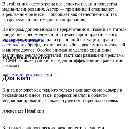
В этой книге рассмотрены все аспекты науки и искусства
медиа-планирования. Автор — признанный специалист
в рекламном бизнесе — обобщает как отечественный, так
и зарубежный опыт медиа-планирования.
Во втором, дополненном и переработанном, издании читатель
найдет весь необходимый инструментарий практического
медиапланирования: анализ рыночной ситуации, правила
Развернуть описание
составления брифа, технологии выбора рекламных носителей
и многое другое. Особое внимание уделено специфике
различных рекламоносителей, тактикам размещения рекламы
Ключевые понятия
в СМИ, а также условиям создания эффективной транзитной
рекламы.
маркетинг
реклама
сми
Для кого
Книга поможет как тем, кто только начинает свою карьеру в
рекламном бизнесе, так и профессионалам в области
медиапланирования, а также студентам и преподавателям.
Александр Назайкин
Кандидат филологических наук, доцент факультета