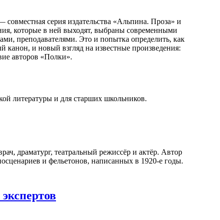
— совместная серия издательства «Альпина. Проза» и
ния, которые в ней выходят, выбраны современными
ами, преподавателями. Это и попытка определить, как
й канон, и новый взгляд на известные произведения:
вие авторов «Полки».
кой литературы и для старших школьников.
врач, драматург, театральный режиссёр и актёр. Автор
иносценариев и фельетонов, написанных в 1920-е годы.
 экспертов