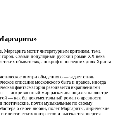
 Маргарита»
е, Маргарита мстит литературным критикам, тьма
 город. Самый популярный русский роман XX века —
ветских обывателях, апокриф о последних днях Христа
стическое внутри обыденного — задает стиль
ическое описание московского быта и нравов, иногда
ическая фантасмагория разбивается вкраплениями
оны — искривленный мир раскачивающихся на люстре
ругой — как бы документальный роман о древности
и поэтические, почти музыкальные по своему
Мастера о своей любви, полет Маргариты, лирические
 стилистических контрастов и высекается энергия