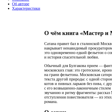
Об авторе
Характеристики
О чём книга «Мастер и
Сатана правит бал в сталинской Москв
накрывает ненавидимый прокуратором
это одновременно едкий фельетон о со
и история спасительной любви.
Обычный для Булгакова прием — фанта
московских глав: это гротескное, ирон
на грани фельетона. Московская сатир
текста другой природы: с одной стор
котов и пивных ларьков без пива, с д
с его возвышенно-лаконичным стилем 
звучанию и ритму фрагменты: рассказ 
отступления повествователя — из этих
романа.