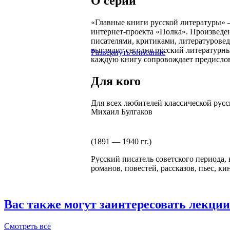
О серии
«Главные книги русской литературы» 
интернет-проекта «Полка». Произведе
писателями, критиками, литературовед
выглядит сегодня русский литературны
Развернуть описание
каждую книгу сопровождает предисло
Для кого
Для всех любителей классической русс
Михаил Булгаков
(1891 — 1940 гг.)
Русский писатель советского периода, 
романов, повестей, рассказов, пьес, к
Вас также могут заинтересовать лекции
Смотреть
все