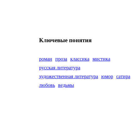
Ключевые понятия
роман
проза
классика
мистика
русская литература
художественная литература
юмор
сатира
любовь
ведьмы