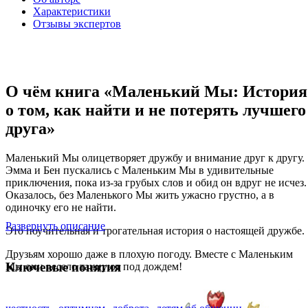
Характеристики
Отзывы экспертов
О чём книга «Маленький Мы: История
о том, как найти и не потерять лучшего
друга»
Маленький Мы олицетворяет дружбу и внимание друг к другу.
Эмма и Бен пускались с Маленьким Мы в удивительные
приключения, пока из-за грубых слов и обид он вдруг не исчез.
Оказалось, без Маленького Мы жить ужасно грустно, а в
одиночку его не найти.
Развернуть описание
Это поучительная и трогательная история о настоящей дружбе.
Друзьям хорошо даже в плохую погоду. Вместе с Маленьким
Ключевые понятия
Мы они весело танцуют под дождем!