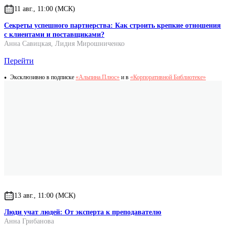
11 авг., 11:00 (МСК)
Секреты успешного партнерства: Как строить крепкие отношения
с клиентами и поставщиками?
Анна Савицкая
,
Лидия Мирошниченко
Перейти
Эксклюзивно в подписке
«Альпина.Плюс»
и в
«Корпоративной Библиотеке»
13 авг., 11:00 (МСК)
Люди учат людей: От эксперта к преподавателю
Анна Грибанова