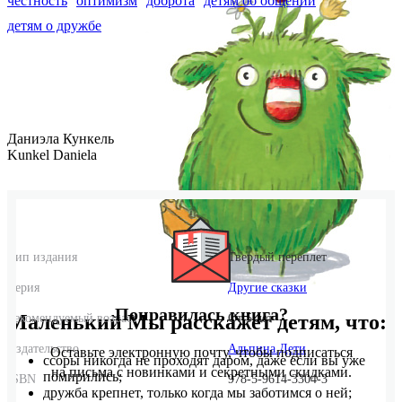
честность
оптимизм
доброта
детям об общении
детям о дружбе
Даниэла Кункель
Kunkel Daniela
Тип издания
Твердый переплет
Серия
Другие сказки
Понравилась книга?
Маленький Мы расскажет детям, что:
Рекомендуемый возраст
От 5 лет
Издательство
Альпина.Дети
Оставьте электронную почту, чтобы подписаться
ссоры никогда не проходят даром, даже если вы уже
на письма с новинками и секретными скидками.
помирились;
ISBN
978-5-9614-3304-3
дружба крепнет, только когда мы заботимся о ней;