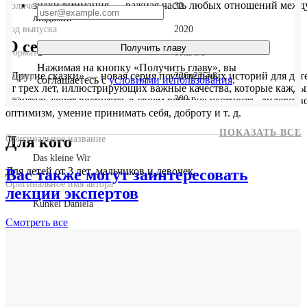
знаки внимания — важная часть любых отношений межд
Количество страниц
32
людьми.
Год выпуска
2020
О серии
Получить главу
Формат
60x90/8
Нажимая на кнопку «Получить главу», вы
«Другие сказки» — новая серия поучительных историй для дет
Размер
226x225x8
соглашаетесь с
условиями использования
.
от трех лет, иллюстрирующих важные качества, которые кажд
Вес
300 г.
родитель хочет воспитать в своем ребенке: честность, лидерство
оптимизм, умение принимать себя, доброту и т. д.
ПОКАЗАТЬ ВСЕ
Для кого
Оригинальное название
Das kleine Wir
Для детей от 3 лет, мальчиков и девочек.
Вас также могут заинтересовать
Оригинальное имя автора
лекции экспертов
Kunkel Daniela
Смотреть
все
Эта книга прекрасна тем, что она не говорит о дружбе