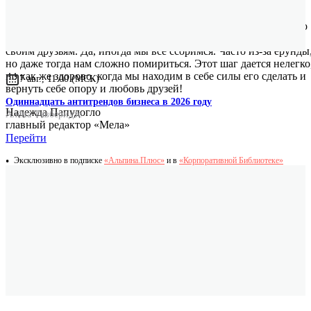
формальными словами. Она о чудесах, которые сопровождают
дружбу. О том, что сама по себе дружба — это огромное чудо,
которое есть в нашей жизни, хрупкое, ничем не измеряемое, но
дающее нам силы. Еще она о бережном отношении к себе и
своим друзьям. Да, иногда мы все ссоримся. Часто из-за ерунды
но даже тогда нам сложно помириться. Этот шаг дается нелегко
но как же здорово, когда мы находим в себе силы его сделать и
7 авг., 11:00 (МСК)
вернуть себе опору и любовь друзей!
Одиннадцать антитрендов бизнеса в 2026 году
Надежда Папудогло
Алёна Тавберидзе
главный редактор «Мела»
Перейти
Эксклюзивно в подписке
«Альпина.Плюс»
и в
«Корпоративной Библиотеке»