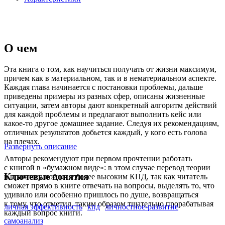
О чем
Эта книга о том, как научиться получать от жизни максимум,
причем как в материальном, так и в нематериальном аспекте.
Каждая глава начинается с постановки проблемы, дальше
приведены примеры из разных сфер, описаны жизненные
ситуации, затем авторы дают конкретный алгоритм действий
для каждой проблемы и предлагают выполнить кейс или
какое-то другое домашнее задание. Следуя их рекомендациям,
отличных результатов добьется каждый, у кого есть голова
на плечах.
Развернуть описание
Авторы рекомендуют при первом прочтении работать
с книгой в «бумажном виде»: в этом случае перевод теории
Ключевые понятия
в практику пойдет с более высоким КПД, так как читатель
сможет прямо в книге отвечать на вопросы, выделять то, что
удивило или особенно пришлось по душе, возвращаться
к тому, что отметил, таким образом тщательно прорабатывая
личная эффективность
кпд
личностное-развитие
каждый вопрос книги.
самоанализ