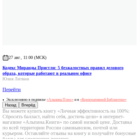
27 авг., 11:00 (МСК)
Кодекс Миранды Пристли: 5 безжалостных правил делового
образа, которые работают в реальном офисе
Юлия Литвин
Перейти
Эксклюзивно в подписке
«Альпина.Плюс»
и в
«Корпоративной Библиотеке»
Назад
Вперёд
Вы можете купить книгу «Личная эффективность на 100%:
Сбросить балласт, найти себя, достичь цели» в интернет-
магазине «Альпина.Книги» по самой низкой цене. Доставка
по всей территории России самовывозом, почтой или
курьером. Оставляйте отзывы на книгу и получайте бонусные
баллы для следующих покупок.