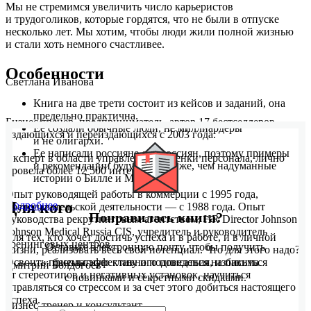
Мы не стремимся увеличить число карьеристов
и трудоголиков, которые гордятся, что не были в отпуске
несколько лет. Мы хотим, чтобы люди жили полной жизнью
и стали хоть немного счастливее.
Особенности
Светлана Иванова
Книга на две трети состоит из кейсов и заданий, она
предельно практична.
Бизнес-тренер, предприниматель, автор 17 бестселлеров,
Ее создали обычные люди, не миллиардеры
издающихся и переиздающихся с 2003 года.
и не олигархи.
Ее написали россияне для россиян, поэтому примеры
Эксперт в области управления и оценки персонала, лично
и рекомендации будут вам ближе, чем надуманные
провела более 12 500 интервью.
истории о Билле и Мэри.
Опыт руководящей работы в коммерции с 1995 года,
Для кого
Подробнее
преподавательской деятельности — с 1988 года. Опыт
Понравилась книга?
руководства рекрутинговым агентством, HR Director Johnson
Johnson Medical Russia CIS, учредитель и руководитель
Для тех, кто хочет достичь успеха и в работе, и в личной
тренинговых центров.
Оставьте электронную почту, чтобы получить
жизни, реализовать весь свой потенциал. Что для этого надо?
бесплатную главу и подписаться на письма
Освоить приемы эффективного поведения, избавиться
Дмитрий Болдогоев
от стереотипов и негативных установок, научиться
с новинками и секретными скидками.
справляться со стрессом и за счет этого добиться настоящего
успеха.
Бизнес-тренер и консультант.