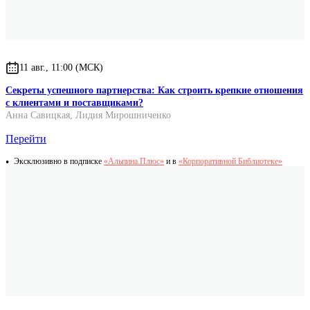
Размер
120x170x20
Вес
210 г.
11 авг., 11:00 (МСК)
Секреты успешного партнерства: Как строить крепкие отношения
с клиентами и поставщиками?
Анна Савицкая
,
Лидия Мирошниченко
Перейти
Эксклюзивно в подписке
«Альпина.Плюс»
и в
«Корпоративной Библиотеке»