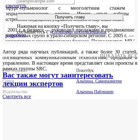
Развернуть
Хирург-пульмонолог с многолетним стажем в
специализированном центре. Имеет опыт работы в
Получить главу
экстренной медицине, управленческий и научный опыт.
Нажимая на кнопку «Получить главу», вы
С 2001 г. в бизнесе — руководил продажами и продвижением
соглашаетесь с
условиями использования
.
Подробнее
продуктовых групп в урало-сибирском регионе. С 2005 г. — в
тренинговом и консалтинговом бизнесе. Преподаватель MBA.
Автор ряда научных публикаций, а также более 30 статей,
ПОКАЗАТЬ ВСЕ
посвященных коммуникативным технологиям, продажам и
управлению. В настоящее время представляет свои проекты в
рамках группы SRC.
Тип издания
Покетбук
Вас также могут заинтересовать
Серия
Альпина. Саморазвитие
лекции экспертов
Издательство
Альпина Паблишер
Смотреть
все
ISBN
978-5-9614-2644-1
Количество страниц
312
Год выпуска
2025
Формат
70x100/32