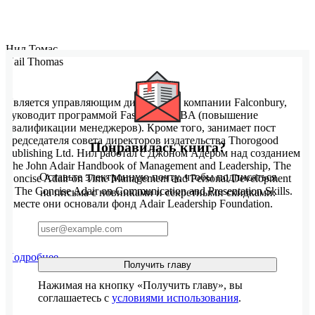
Нил Томас
Nail Thomas
Является управляющим директором компании Falconbury,
руководит программой Fast-Track MBA (повышение
квалификации менеджеров). Кроме того, занимает пост
председателя совета директоров издательства Thorogood
Понравилась книга?
Publishing Ltd. Нил работал с Джоном Адером над созданием
The John Adair Handbook of Management and Leadership, The
Оставьте электронную почту, чтобы подписаться
Concise Adair on Time Management and Personal Development
и The Concise Adair on Communication and Presentation Skills.
на письма с новинками и секретными скидками.
Вместе они основали фонд Adair Leadership Foundation.
Подробнее
Получить главу
Нажимая на кнопку «Получить главу», вы
соглашаетесь с
условиями использования
.