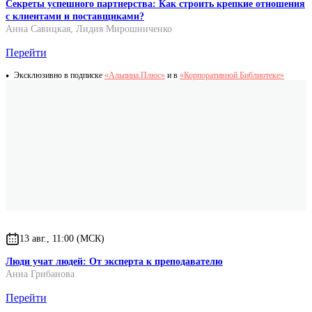
Секреты успешного партнерства: Как строить крепкие отношения
с клиентами и поставщиками?
Анна Савицкая
,
Лидия Мирошниченко
Перейти
Эксклюзивно в подписке
«Альпина.Плюс»
и в
«Корпоративной Библиотеке»
13 авг., 11:00 (МСК)
Люди учат людей: От эксперта к преподавателю
Анна Грибанова
Перейти