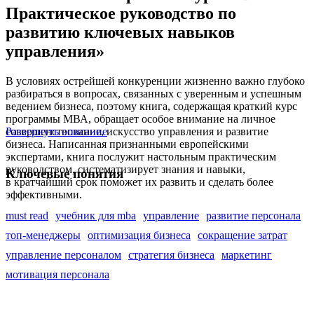
Практическое руководство по
развитию ключевых навыков
управления»
В условиях острейшей конкуренции жизненно важно глубоко
разбираться в вопросах, связанных с уверенным и успешным
ведением бизнеса, поэтому книга, содержащая краткий курс
программы МВА, обращает особое внимание на личное
совершенствование, искусство управления и развитие
Развернуть описание
бизнеса. Написанная признанными европейскими
экспертами, книга послужит настольным практическим
руководством, систематизирует знания и навыки,
Ключевые понятия
в кратчайший срок поможет их развить и сделать более
эффективными.
must read
учебник для mba
управление
развитие персонала
топ-менеджеры
оптимизация бизнеса
сокращение затрат
управление персоналом
стратегия бизнеса
маркетинг
мотивация персонала