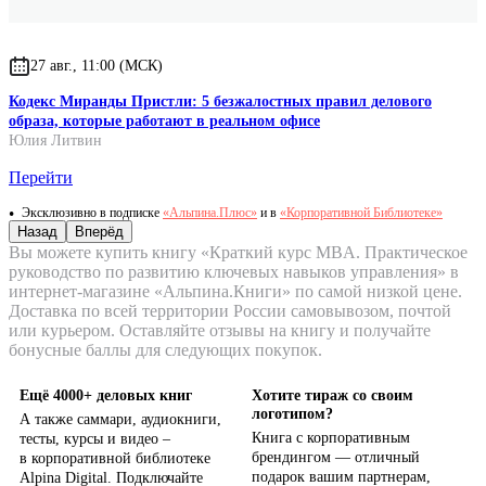
27 авг., 11:00 (МСК)
Кодекс Миранды Пристли: 5 безжалостных правил делового
образа, которые работают в реальном офисе
Юлия Литвин
Перейти
Эксклюзивно в подписке
«Альпина.Плюс»
и в
«Корпоративной Библиотеке»
Назад
Вперёд
Вы можете купить книгу «Краткий курс MBA. Практическое
руководство по развитию ключевых навыков управления» в
интернет-магазине «Альпина.Книги» по самой низкой цене.
Доставка по всей территории России самовывозом, почтой
или курьером. Оставляйте отзывы на книгу и получайте
бонусные баллы для следующих покупок.
Ещё 4000+ деловых книг
Хотите тираж со своим
логотипом?
А также саммари, аудиокниги,
Книга с корпоративным
тесты, курсы и видео –
брендингом — отличный
в корпоративной библиотеке
подарок вашим партнерам,
Alpina Digital. Подключайте