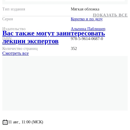
Тип издания
Мягкая обложка
ПОКАЗАТЬ ВСЕ
Серия
Коротко и по делу
Издательство
Альпина Паблишер
Вас также могут заинтересовать
ISBN
978-5-9614-0687-0
лекции экспертов
Количество страниц
352
Смотреть
все
Год выпуска
2008
Оригинальное название
The shorter MBA
Оригинальное имя автора
Nail Thomas
11 авг., 11:00 (МСК)