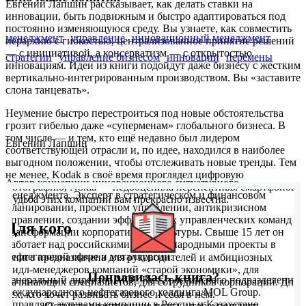
Евгений Лапшин рассказывает, как делать ставки на
инновации, быть подвижным и быстро адаптироваться под
постоянно изменяющуюся среду. Вы узнаете, как совместить
менеджмент
управление
инновационный менеджмент
иерархию с гибкостью, централизованное принятие решений
— с инициативой, а консерватизм — с открытостью
стратегии
управление бизнесом
инновации
перемены
инновациям. Идеи из книги подойдут даже бизнесу с жестким
вертикально-интегрированным производством. Вы «заставите
слона танцевать».
Неумение быстро перестроиться под новые обстоятельства
грозит гибелью даже «суперменам» глобального бизнеса. В
том числе — и тем, кто ещё недавно был лидером
Евгений Лапшин
соответствующей отрасли и, по идее, находился в наиболее
выгодном положении, чтобы отслеживать новые тренды. Тем
не менее, Kodak в своё время проглядел цифровую
Автор концепции инновационного ситуативного
фотографию, Nokia — недооценила перспективы смартфонов.
менеджмента. Эксперт в стратегическом и финансовом
Судьба этих компаний вам прекрасно известна.
планировании, проектном управлении, антикризисном
управлении, создании эффективных управленческих команд и
Для кого
трансформации корпоративной культуры. Свыше 15 лет он
работает над российскими и международными проекты в
нефтегазовой сфере и металлургии.
Книга предназначена для руководителей и амбициозных
мидл-менеджеров компаний «старой экономики», для
Понравилась книга?
Генеральный директор MOL Russ, российского подразделения
начинающих специалистов, для сотрудников корпораций. Для
международного нефтегазового холдинга MOL Group.
тех, кто хочет развивать бизнес и себя в нём.
Управляет активами компании в России и Казахстане.
Оставьте электронную почту, чтобы получить