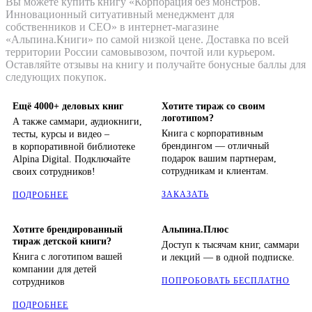
Вы можете купить книгу «Корпорация без монстров.
Инновационный ситуативный менеджмент для
собственников и СЕО» в интернет-магазине
«Альпина.Книги» по самой низкой цене. Доставка по всей
территории России самовывозом, почтой или курьером.
Оставляйте отзывы на книгу и получайте бонусные баллы для
следующих покупок.
Ещё 4000+ деловых книг
Хотите тираж со своим
логотипом?
А также саммари, аудиокниги,
Книга с корпоративным
тесты, курсы и видео –
брендингом — отличный
в корпоративной библиотеке
подарок вашим партнерам,
Alpina Digital. Подключайте
сотрудникам и клиентам.
своих сотрудников!
ЗАКАЗАТЬ
ПОДРОБНЕЕ
Хотите брендированный
Альпина.Плюс
тираж детской книги?
Доступ к тысячам книг, саммари
Книга с логотипом вашей
и лекций — в одной подписке.
компании для детей
ПОПРОБОВАТЬ БЕСПЛАТНО
сотрудников
ПОДРОБНЕЕ