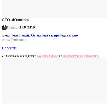
примерах, в том числе из личной практики. Превосходное
пособие даже для опытных и состоявшихся менеджеров.
Максим Широков
СЕО «Юнипро»
13 авг., 11:00 (МСК)
Люди учат людей: От эксперта к преподавателю
Анна Грибанова
Перейти
Эксклюзивно в подписке
«Альпина.Плюс»
и в
«Корпоративной Библиотеке»