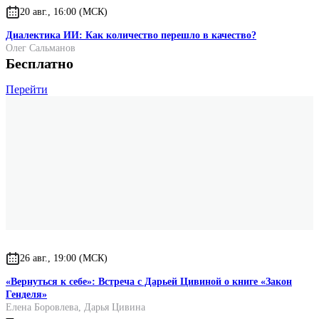
20 авг., 16:00 (МСК)
Диалектика ИИ: Как количество перешло в качество?
Олег Сальманов
Бесплатно
Перейти
26 авг., 19:00 (МСК)
«Вернуться к себе»: Встреча с Дарьей Цивиной о книге «Закон
Генделя»
Елена Боровлева
,
Дарья Цивина