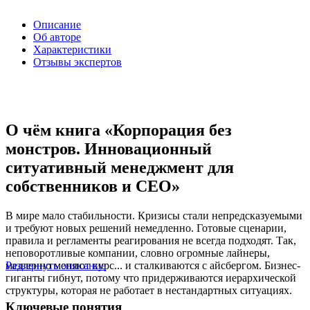
Описание
Об авторе
Характеристики
Отзывы экспертов
О чём книга «Корпорация без
монстров. Инновационный
ситуативный менеджмент для
собственников и СЕО»
В мире мало стабильности. Кризисы стали непредсказуемыми
и требуют новых решений немедленно. Готовые сценарии,
правила и регламенты реагирования не всегда подходят. Так,
неповоротливые компании, словно огромные лайнеры,
медленно меняют курс... и сталкиваются с айсбергом. Бизнес-
Развернуть описание
гиганты гибнут, потому что придерживаются иерархической
структуры, которая не работает в нестандартных ситуациях.
Ключевые понятия