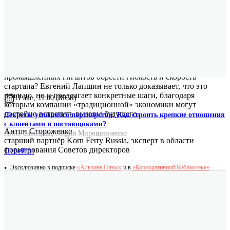
Возможно ли для вертикально-интегрированных
промышленных гигантов обрести гибкость и скорость
стартапа? Евгений Лапшин не только доказывает, что это
реально, но и предлагает конкретные шаги, благодаря
11 авг., 11:00 (МСК)
которым компании «традиционной» экономики могут
достойно встретить вызовы будущего.
Секреты успешного партнерства: Как строить крепкие отношения
с клиентами и поставщиками?
Антон Стороженко
Анна Савицкая
,
Лидия Мирошниченко
старший партнёр Korn Ferry Russia, эксперт в области
формирования Советов директоров
Перейти
Эксклюзивно в подписке
«Альпина.Плюс»
и в
«Корпоративной Библиотеке»
Свежий взгляд на старый предмет. Отличные и простые
решения для типичных ситуаций, в которых машина
иерархии обычно застревает. Евгений Лапшин действительно
знает, как научить слона танцевать, показывает это на