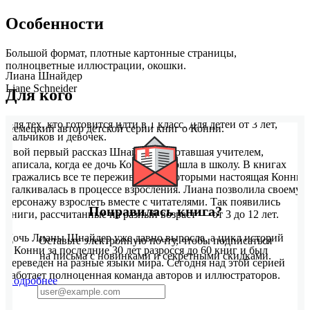
Особенности
Большой формат, плотные картонные страницы,
полноцветные иллюстрации, окошки.
Лиана Шнайдер
Liane Schneider
Для кого
Для тех, кто готовится идти в 1 класс. Для детей от 3 лет,
Немецкий автор детской серии книг о Конни.
мальчиков и девочек.
Свой первый рассказ Шнайдер, работавшая учителем,
написала, когда ее дочь Корнелия пошла в школу. В книгах
отражались все те переживания, с которыми настоящая Конни
сталкивалась в процессе взросления. Лиана позволила своему
персонажу взрослеть вместе с читателями. Так появились
Понравилась книга?
книги, рассчитанные на разный возраст — от 3 до 12 лет.
Дочь Лианы Шнайдер уже давно выросла, а цикл историй
Оставьте электронную почту, чтобы подписаться
о Конни за последние 30 лет разросся до 60 книг и был
на письма с новинками и секретными скидками.
переведен на разные языки мира. Сегодня над этой серией
работает полноценная команда авторов и иллюстраторов.
Подробнее