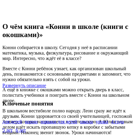
О чём книга «Конни в школе (книги с
окошками)»
Конни собирается в школу. Сегодня у неё в расписании
математика, музыка, физкультура, рисование и окружающий
мир. Интересно, что ждёт её в классе?
Вместе с Конни ребёнок узнает, как организован школьный
день, познакомится с основными предметами и запомнит, что
нужно обязательно взять с собой на уроки.
Развернуть описание
А ещё в книжке с окошками можно открыть дверь в класс,
полистать учебники и поиграть вместе с Конни на школьном
дворе.
Ключевые понятия
В школьном вестибюле полно народу. Леон сразу же идёт к
друзьям. Конни здоровается со своей учительницей, госпожой
Зоммер, которая направляется в учительскую. А Юлия первым
для детей
конни
навыки для детей
школа
уроки
4 года
делом идёт искать пропавшую кепку в коробке с забытыми
5 лет
6 лет
вещами. Наконец звенит звонок. Уроки начинаются!