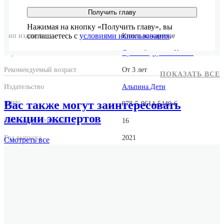
Получить главу
Нажимая на кнопку «Получить главу», вы
соглашаетесь с
условиями использования
.
Тип издания
Книга на картоне
Серия
Лучший друг — Конни
Рекомендуемый возраст
От 3 лет
ПОКАЗАТЬ ВСЕ
Издательство
Альпина.Дети
Вас также могут заинтересовать
ISBN
978-5-9614-5440-6
лекции экспертов
Количество страниц
16
Год выпуска
2021
Смотреть
все
Формат
84x108/16
Размер
225x246x9
Вес
397 г.
Оригинальное название