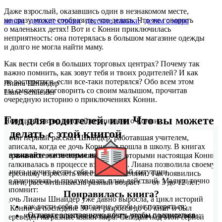
Даже взрослый, оказавшись один в незнакомом месте,
не сразу может сообразить, что делать. Что же говорить
конни
детские страхи
детские навыки
детям о мире
о маленьких детях! Вот и с Конни приключилась
неприятность: она потерялась в большом магазине одежды
и долго не могла найти маму.
Как вести себя в больших торговых центрах? Почему так
важно помнить, как зовут тебя и твоих родителей? И как
не растеряться, если все-таки потерялся? Обо всем этом
Лиана Шнайдер
вы сможете поговорить со своим малышом, прочитав
Liane Schneider
очередную историю о приключениях Конни.
Гид для родителей, или Что вы можете
Немецкий автор детской серии книг о Конни.
сделать с этой книгой
Свой первый рассказ Шнайдер, работавшая учителем,
написала, когда ее дочь Корнелия пошла в школу. В книгах
Развивайте жизненные навыки
отражались все те переживания, с которыми настоящая Конни
сталкивалась в процессе взросления. Лиана позволила своему
Книга научит вести себя в стрессовой ситуации,
персонажу взрослеть вместе с читателями. Так появились
не паниковать и продумывать план действий. Малыш точно
книги, рассчитанные на разный возраст — от 3 до 12 лет.
запомнит:
Понравилась книга?
Дочь Лианы Шнайдер уже давно выросла, а цикл историй
как вести себя в магазине, чтобы не потеряться;
о Конни за последние 30 лет разросся до 60 книг и был
Оставьте электронную почту, чтобы подписаться
что надо стараться всегда быть рядом с родителями;
переведен на разные языки мира. Сегодня над этой серией