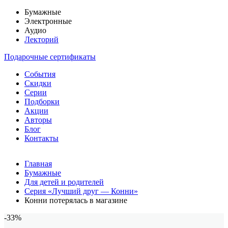
Бумажные
Электронные
Аудио
Лекторий
Подарочные сертификаты
События
Скидки
Серии
Подборки
Акции
Авторы
Блог
Контакты
Главная
Бумажные
Для детей и родителей
Серия «Лучший друг — Конни»
Конни потерялась в магазине
-33%