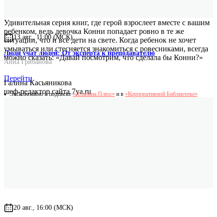
Удивительная серия книг, где герой взрослеет вместе с вашим
ребенком, ведь девочка Конни попадает ровно в те же
13 авг., 11:00 (МСК)
ситуации, что и все дети на свете. Когда ребенок не хочет
умываться или стесняется знакомиться с ровесниками, всегда
Люди учат людей: От эксперта к преподавателю
можно сказать: «Давай посмотрим, что сделала бы Конни?»
Анна Грибанова
Перейти
Галина Касьяникова
шеф-редактор сайта 7ya.ru
Эксклюзивно в подписке
«Альпина.Плюс»
и в
«Корпоративной Библиотеке»
20 авг., 16:00 (МСК)