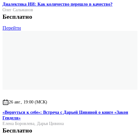
Диалектика ИИ: Как количество перешло в качество?
Олег Сальманов
Бесплатно
Перейти
26 авг., 19:00 (МСК)
«Вернуться к себе»: Встреча с Дарьей Цивиной о книге «Закон
Генделя»
Елена Боровлева
,
Дарья Цивина
Бесплатно