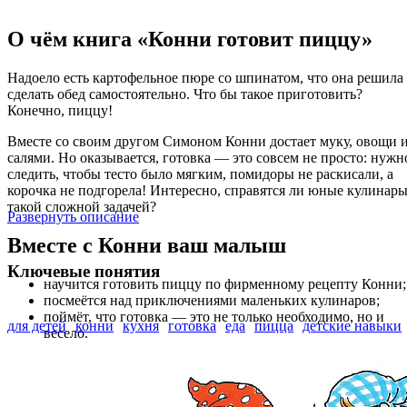
О чём книга «Конни готовит пиццу»
Надоело есть картофельное пюре со шпинатом, что она решила
сделать обед самостоятельно. Что бы такое приготовить?
Конечно, пиццу!
Вместе со своим другом Симоном Конни достает муку, овощи 
салями. Но оказывается, готовка — это совсем не просто: нужн
следить, чтобы тесто было мягким, помидоры не раскисали, а
корочка не подгорела! Интересно, справятся ли юные кулинары
такой сложной задачей?
Развернуть описание
Вместе с Конни ваш малыш
Ключевые понятия
научится готовить пиццу по фирменному рецепту Конни;
посмеётся над приключениями маленьких кулинаров;
поймёт, что готовка — это не только необходимо, но и
для детей
конни
кухня
готовка
еда
пицца
детские навыки
весело.