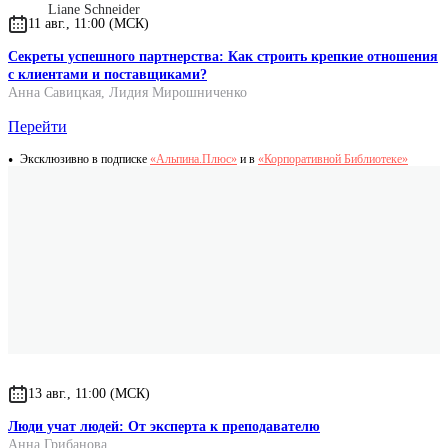
Liane Schneider
11 авг., 11:00 (МСК)
Секреты успешного партнерства: Как строить крепкие отношения
с клиентами и поставщиками?
Анна Савицкая
,
Лидия Мирошниченко
Перейти
Эксклюзивно в подписке
«Альпина.Плюс»
и в
«Корпоративной Библиотеке»
13 авг., 11:00 (МСК)
Люди учат людей: От эксперта к преподавателю
Анна Грибанова