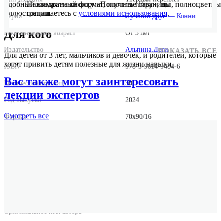
Удобный квадратный формат, плотные страницы, полноцветны
Нажимая на кнопку «Получить главу», вы
иллюстрации.
соглашаетесь с
условиями использования
.
Серия
Лучший друг — Конни
Для кого
Рекомендуемый возраст
От 3 лет
Издательство
Альпина.Дети
ПОКАЗАТЬ ВСЕ
Для детей от 3 лет, мальчиков и девочек, и родителей, которые
хотят привить детям полезные для жизни навыки.
ISBN
978-5-9614-9484-6
Вас также могут заинтересовать
Количество страниц
30
лекции экспертов
Год выпуска
2024
Смотреть
все
Формат
70x90/16
Размер
180x180x10
Вес
173 г.
Оригинальное название
Conni backt Pizza
Оригинальное имя автора