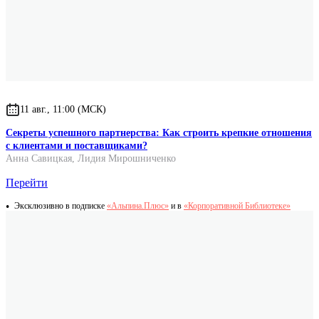
11 авг., 11:00 (МСК)
Секреты успешного партнерства: Как строить крепкие отношения
с клиентами и поставщиками?
Анна Савицкая
,
Лидия Мирошниченко
Перейти
Эксклюзивно в подписке
«Альпина.Плюс»
и в
«Корпоративной Библиотеке»