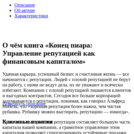
Описание
Об авторе
Характеристики
О чём книга «Конец пиара:
Управление репутацией как
финансовым капиталом»
Удачная карьера, успешный бизнес и счастливая жизнь — все
начинается с репутации. Людей с плохой репутацией не берут
на работу, с ними не ведут дела, их не уважают и всячески
избегают. Компании с плохой репутацией лишаются клиентов
и выгодных контрактов. Сегодня все больше корпораций
задумываются о репутации, понимая, как говорил Альфред
Развернуть описание
Нобель, что «хорошая репутация более важна, чем чистая
рубашка. Рубашку можно выстирать, репутацию — никогда».
Ключевые понятия
Правильно выстроенная репутация составляет большую часть
капитала вашей компании, а грамотное управление этим
капиталом позволяет спрогнозировать устойчивые продажи