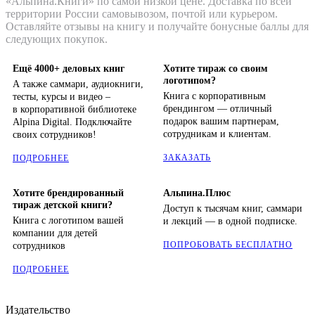
«Альпина.Книги» по самой низкой цене. Доставка по всей
территории России самовывозом, почтой или курьером.
Оставляйте отзывы на книгу и получайте бонусные баллы для
следующих покупок.
Ещё 4000+ деловых книг
Хотите тираж со своим
логотипом?
А также саммари, аудиокниги,
Книга с корпоративным
тесты, курсы и видео –
брендингом — отличный
в корпоративной библиотеке
подарок вашим партнерам,
Alpina Digital. Подключайте
сотрудникам и клиентам.
своих сотрудников!
ЗАКАЗАТЬ
ПОДРОБНЕЕ
Хотите брендированный
Альпина.Плюс
тираж детской книги?
Доступ к тысячам книг, саммари
Книга с логотипом вашей
и лекций — в одной подписке.
компании для детей
ПОПРОБОВАТЬ БЕСПЛАТНО
сотрудников
ПОДРОБНЕЕ
Издательство