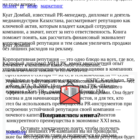
на годы вперед.
бизнес
pr
пиар
маркетинг
Куат Домбай, известный PR-менеджер, дипломат и деятель
медиаиндустрии Казахстана, рассматривает репутацию как
ключевой актив, которым владеет каждый сотрудник
компании, а значит, несет за него ответственность. Книга
поможет понять, как рассчитать финансовый эквивалент
корпоративной репутации и тем самым увеличить продажи
Куат Домбай
без лишних расходов на рекламу.
Корпоративная репутация — это одно блюдо на всех, где все,
Кадровый дипломат МИД РК, имеет многолетний опыт
кто имеет к компании какое-либо отношение, —
управления корпоративными коммуникациями в компаниях
одновременно и повара, и потребители.
нефтегазового сектора — КРО, в телеком-области — GSM
Kazakhstan и в финансовом секторе — HSBC Kazakhstan, БРК,
«Управление репутацией как финансовым капиталом» — это
КазКом, БТА. В 2008–10 гг. возглавлял ТРК «Шахар»
настоящая дорожная карта, необходимая для успешного
(музканал «Хит-ТВ», радиостанция Energy FM).
и эффективного управления PR-коммуникациями. Она будет
полезна и для начинающих специалистов, и для тех, кто
хотел бы использовать преимущества PR-инструментов при
построении устойчивой репутации своей компании —
Понравилась книга?
ключевого капитала в привлечении новых клиентов
и конкурентного преимущества в экономике XXI века.
Оставьте электронную почту, чтобы получить
Сколько бы внешних PR-кампаний вы ни проводили,
Подробнее
бесплатную главу и подписаться на письма
какие бы месседжи ни распространяли, ваша репутация будет