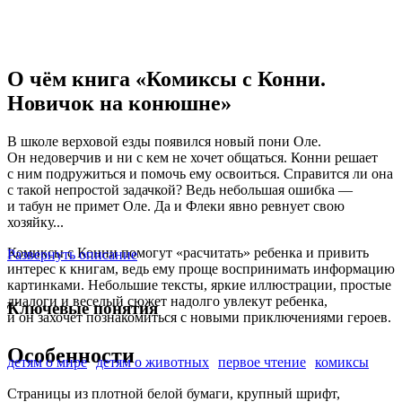
О чём книга «Комиксы с Конни.
Новичок на конюшне»
В школе верховой езды появился новый пони Оле.
Он недоверчив и ни с кем не хочет общаться. Конни решает
с ним подружиться и помочь ему освоиться. Справится ли она
с такой непростой задачкой? Ведь небольшая ошибка —
и табун не примет Оле. Да и Флеки явно ревнует свою
хозяйку...
Комиксы с Конни помогут «расчитать» ребенка и привить
Развернуть описание
интерес к книгам, ведь ему проще воспринимать информацию
картинками. Небольшие тексты, яркие иллюстрации, простые
диалоги и веселый сюжет надолго увлекут ребенка,
Ключевые понятия
и он захочет познакомиться с новыми приключениями героев.
Особенности
детям о мире
детям о животных
первое чтение
комиксы
Страницы из плотной белой бумаги, крупный шрифт,