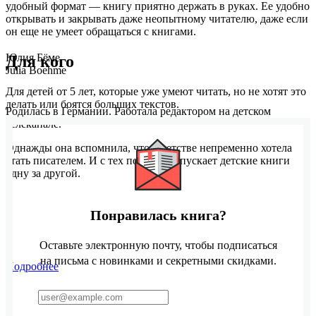
удобный формат — книгу приятно держать в руках. Ее удобно
открывать и закрывать даже неопытному читателю, даже если
он еще не умеет обращаться с книгами.
Юлия Бёме
Для кого
Julia Boehme
Для детей от 5 лет, которые уже умеют читать, но не хотят это
делать или боятся больших текстов.
Родилась в Германии. Работала редактором на детском
телеканале.
Однажды она вспомнила, что в детстве непременно хотела
стать писателем. И с тех пор она выпускает детские книги
одну за другой.
Понравилась книга?
Оставьте электронную почту, чтобы подписаться
на письма с новинками и секретными скидками.
Подробнее