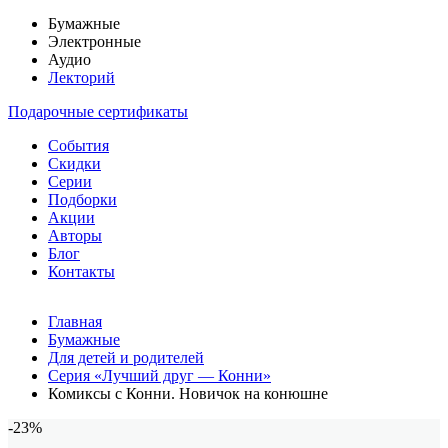
Бумажные
Электронные
Аудио
Лекторий
Подарочные сертификаты
События
Скидки
Серии
Подборки
Акции
Авторы
Блог
Контакты
Главная
Бумажные
Для детей и родителей
Серия «Лучший друг — Конни»
Комиксы с Конни. Новичок на конюшне
-23%