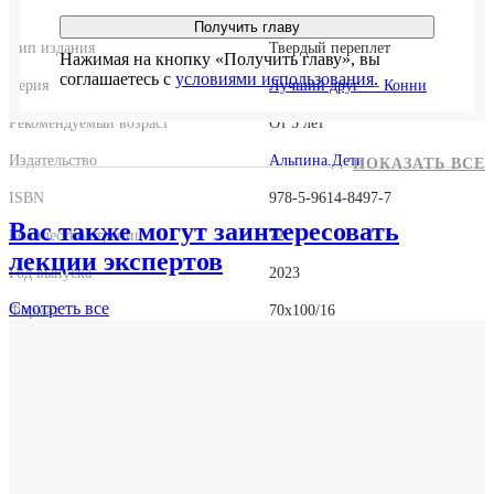
Получить главу
Тип издания
Твердый переплет
Нажимая на кнопку «Получить главу», вы
соглашаетесь с
условиями использования
.
Серия
Лучший друг — Конни
Рекомендуемый возраст
От 5 лет
Издательство
Альпина.Дети
ПОКАЗАТЬ ВСЕ
ISBN
978-5-9614-8497-7
Вас также могут заинтересовать
Количество страниц
72
лекции экспертов
Год выпуска
2023
Смотреть
все
Формат
70x100/16
Размер
170x240x10
Вес
280 г.
Оригинальное название
Conni und das wilde Pony