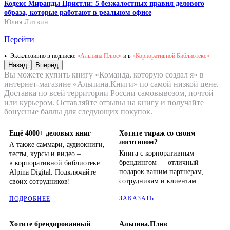
Кодекс Миранды Пристли: 5 безжалостных правил делового
образа, которые работают в реальном офисе
Юлия Литвин
Перейти
Эксклюзивно в подписке
«Альпина.Плюс»
и в
«Корпоративной Библиотеке»
Назад
Вперёд
Вы можете купить книгу «Команда, которую создал я» в
интернет-магазине «Альпина.Книги» по самой низкой цене.
Доставка по всей территории России самовывозом, почтой
или курьером. Оставляйте отзывы на книгу и получайте
бонусные баллы для следующих покупок.
Ещё 4000+ деловых книг
Хотите тираж со своим
логотипом?
А также саммари, аудиокниги,
Книга с корпоративным
тесты, курсы и видео –
брендингом — отличный
в корпоративной библиотеке
подарок вашим партнерам,
Alpina Digital. Подключайте
сотрудникам и клиентам.
своих сотрудников!
ЗАКАЗАТЬ
ПОДРОБНЕЕ
Хотите брендированный
Альпина.Плюс