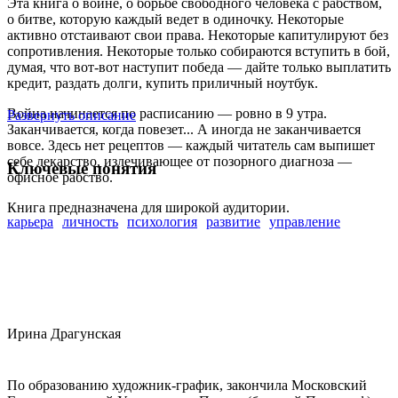
Эта книга о войне, о борьбе свободного человека с рабством,
о битве, которую каждый ведет в одиночку. Некоторые
активно отстаивают свои права. Некоторые капитулируют без
сопротивления. Некоторые только собираются вступить в бой,
думая, что вот-вот наступит победа — дайте только выплатить
кредит, раздать долги, купить приличный ноутбук.
Война начинается по расписанию — ровно в 9 утра.
Развернуть описание
Заканчивается, когда повезет... А иногда не заканчивается
вовсе. Здесь нет рецептов — каждый читатель сам выпишет
себе лекарство, излечивающее от позорного диагноза —
Ключевые понятия
офисное рабство.
Книга предназначена для широкой аудитории.
карьера
личность
психология
развитие
управление
Ирина Драгунская
По образованию художник-график, закончила Московский