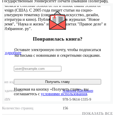
Государственный Университет Печати (бывший Полиграф),
училась в Corcoran School of Art и Rhode Island School of
Design (США). С 2005 года пишет статьи на социо-
культурную тематику (современное искусство, дизайн,
литература и кино). Публиковалась в журналах "Новое
время", "Наука и жизнь" и Publish, газетах "Правое дело" и
"Избранное. ру".
Понравилась книга?
Оставьте электронную почту, чтобы подписаться
Подробнее
на письма с новинками и секретными скидками.
Получить главу
Тип издания
Суперобложка
Нажимая на кнопку «Получить главу», вы
Издательство
Альпина Паблишер
соглашаетесь с
условиями использования
.
ISBN
978-5-9614-1335-9
Количество страниц
156
ПОКАЗАТЬ ВСЕ