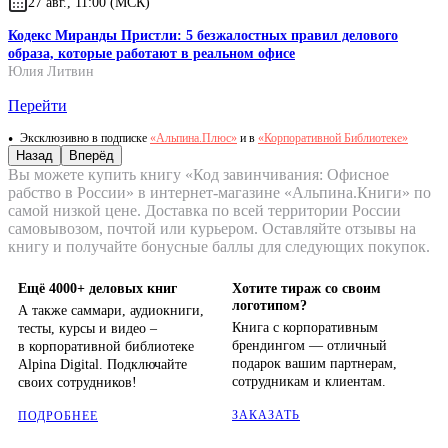
27 авг., 11:00 (МСК)
Кодекс Миранды Пристли: 5 безжалостных правил делового
образа, которые работают в реальном офисе
Юлия Литвин
Перейти
Эксклюзивно в подписке
«Альпина.Плюс»
и в
«Корпоративной Библиотеке»
Назад
Вперёд
Вы можете купить книгу «Код завинчивания: Офисное
рабство в России» в интернет-магазине «Альпина.Книги» по
самой низкой цене. Доставка по всей территории России
самовывозом, почтой или курьером. Оставляйте отзывы на
книгу и получайте бонусные баллы для следующих покупок.
Ещё 4000+ деловых книг
Хотите тираж со своим
логотипом?
А также саммари, аудиокниги,
Книга с корпоративным
тесты, курсы и видео –
брендингом — отличный
в корпоративной библиотеке
подарок вашим партнерам,
Alpina Digital. Подключайте
сотрудникам и клиентам.
своих сотрудников!
ЗАКАЗАТЬ
ПОДРОБНЕЕ